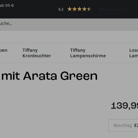
 ab 99 €
9.3
383 Bewertungen
mpen
Tiffany
Tiffany
Los
Kronleuchter
Lampenschirme
Lam
dhalterung
Tiffany Spot bronze mit Arata Green
 mit Arata Green
139,9
Beschlag
E