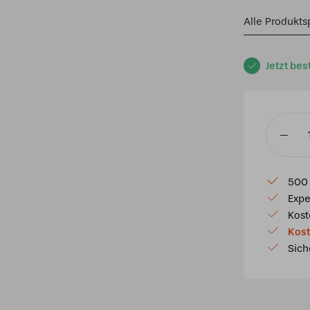
Alle Produkts
Jetzt bes
Tiffany
Spot
bronze
500 
mit
Expe
Arata
Kost
Green
Kost
Menge
Sich