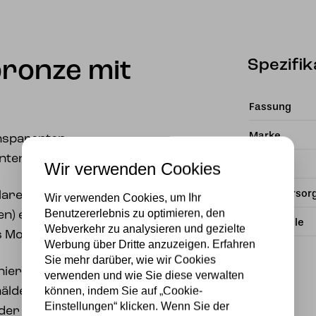
Spezifik
bronze mit
Fassung
Marke
ansparenten
anten Glasschirm.
Material
Wir verwenden Cookies
Stromversor
klarem und grünem
Wir verwenden Cookies, um Ihr
Benutzererlebnis zu optimieren, den
en) ergeben eine
Lichtquelle
Webverkehr zu analysieren und gezielte
 Modells!
Werbung über Dritte anzuzeigen. Erfahren
Sie mehr darüber, wie wir Cookies
nier und kann um 350
verwenden und wie Sie diese verwalten
können, indem Sie auf „Cookie-
de, eine Pflanze, ein
Einstellungen“ klicken. Wenn Sie der
er einfach eine dunkle