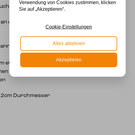
Verwendung von Cookies zustimmen, klicken
euchtet werden.
Sie auf „Akzeptieren“.
an der Decke, auf und
Cookie-Einstellungen
Alles ablehnen
ann in der E-27-
Akzeptieren
 um etwas Bestimmtes
en speziellen
en
e 12cm Durchmesser