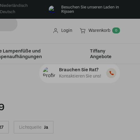
Niederländisch
Besuchen Sie unseren Laden in
Rijssen
Deutsch
Login
Warenkorb
0
e Lampenfüße und
Tiffany
penaufhängungen
Angebote
Brauchen Sie Rat?
Kontaktieren Sie uns!
9
27
Lichtquelle
Ja