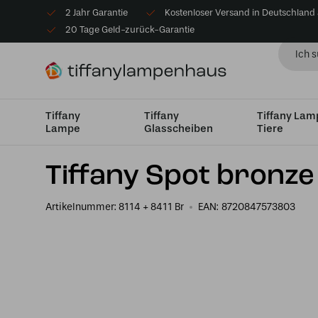
2 Jahr Garantie
Kostenloser Versand in Deutschland
20 Tage Geld-zurück-Garantie
Tiffany
Tiffany
Tiffany La
Lampe
Glasscheiben
Tiere
Startseite
Tiffany Wandleuchte
Wandleuchte mit Wan
Tiffany Spot bronze
Artikelnummer:
8114 + 8411 Br
EAN:
8720847573803