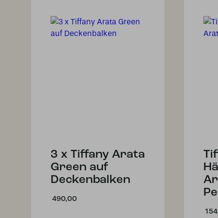
3 x Tiffany Arata
Ti
Green auf
Hä
Deckenbalken
Ar
Pe
490,00
154