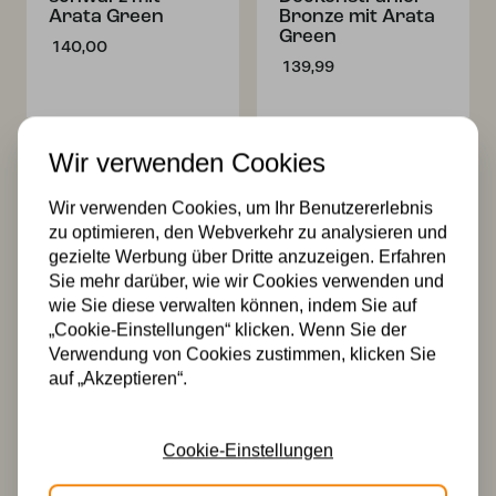
Arata Green
Bronze mit Arata
Green
140,00
139,99
Wir verwenden Cookies
Wir verwenden Cookies, um Ihr Benutzererlebnis
zu optimieren, den Webverkehr zu analysieren und
gezielte Werbung über Dritte anzuzeigen. Erfahren
Sie mehr darüber, wie wir Cookies verwenden und
Tiffany
Tiffany
wie Sie diese verwalten können, indem Sie auf
Wandleuchte
Wandleuchte
„Cookie-Einstellungen“ klicken. Wenn Sie der
schwarz mit
Arata Grün
Verwendung von Cookies zustimmen, klicken Sie
Arata Green
134,50
auf „Akzeptieren“.
134,00
Cookie-Einstellungen