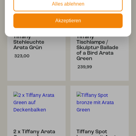
Alles ablehnen
Akzeptieren
Tiffany
Tiffany
Stehleuchte
Tischlampe /
Arata Grün
Skulptur Ballade
of a Bird Arata
323,00
Green
239,99
2 x Tiffany Arata
Tiffany Spot