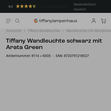
Niederländisch
9.3
383 Bewertungen
Deutsch
Startseite
Tiffany Wandleuchte
Wandleuchte mit Wandhalt
Tiffany Wandleuchte schwarz mit
Arata Green
Artikelnummer:
8114 + 8305
EAN:
8720791218027