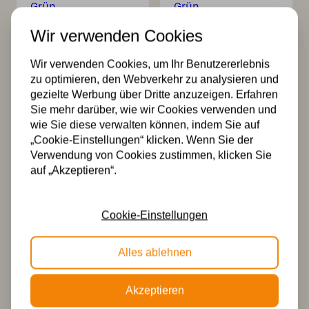
Wir verwenden Cookies
Tiffany
Tiffany
Wir verwenden Cookies, um Ihr Benutzererlebnis
Wandleuchte
Stehleuchte
zu optimieren, den Webverkehr zu analysieren und
Arata Grün
Arata Grün
gezielte Werbung über Dritte anzuzeigen. Erfahren
134,50
323,00
Sie mehr darüber, wie wir Cookies verwenden und
wie Sie diese verwalten können, indem Sie auf
„Cookie-Einstellungen“ klicken. Wenn Sie der
Verwendung von Cookies zustimmen, klicken Sie
auf „Akzeptieren“.
Cookie-Einstellungen
Tiffany
2 x Tiffany Arata
Alles ablehnen
Tischlampe /
Green auf
Skulptur Ballade
Deckenbalken
of a Bird Arata
Akzeptieren
309,99
Green