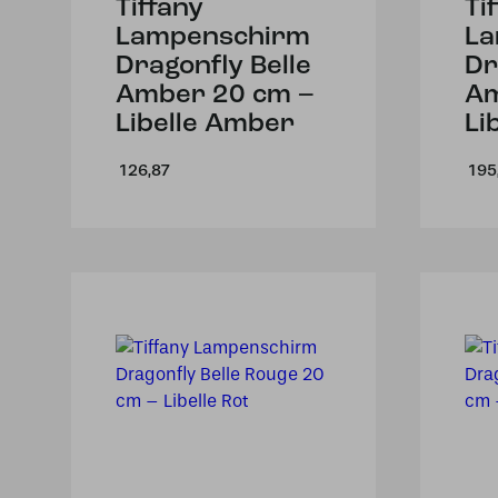
Tiffany
Ti
Lampenschirm
La
Dragonfly Belle
Dr
Amber 20 cm –
Am
Libelle Amber
Li
126,87
195