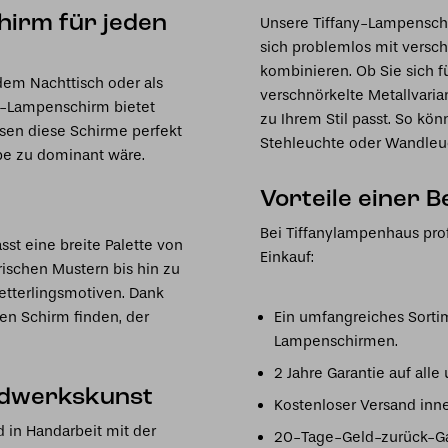
hirm für jeden
Unsere Tiffany-Lampensch
sich problemlos mit vers
kombinieren. Ob Sie sich f
dem Nachttisch oder als
verschnörkelte Metallvaria
y-Lampenschirm bietet
zu Ihrem Stil passt. So kön
ssen diese Schirme perfekt
Stehleuchte oder Wandleu
pe zu dominant wäre.
Vorteile einer 
Bei Tiffanylampenhaus prof
st eine breite Palette von
Einkauf:
ischen Mustern bis hin zu
etterlingsmotiven. Dank
en Schirm finden, der
Ein umfangreiches Sorti
Lampenschirmen.
2 Jahre Garantie auf alle
ndwerkskunst
Kostenloser Versand inne
 in Handarbeit mit der
20-Tage-Geld-zurück-Gara