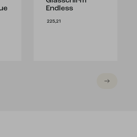
Glasschirm
ue
Endless
225,21