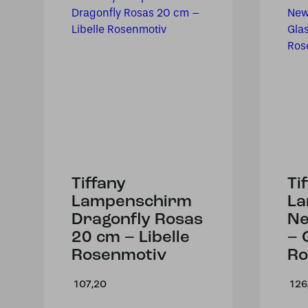
Tiffany
Ti
Lampenschirm
La
Dragonfly Rosas
Ne
20 cm – Libelle
– 
Rosenmotiv
Ro
107,20
126