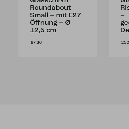
Glasschirm
Gl
Roundabout
Ri
Small – mit E27
–
Öffnung – Ø
ge
12,5 cm
De
97,36
250