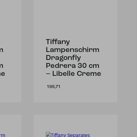
Tiffany
m
Lampenschirm
Dragonfly
m
Pedrera 30 cm
me
– Libelle Creme
195,71