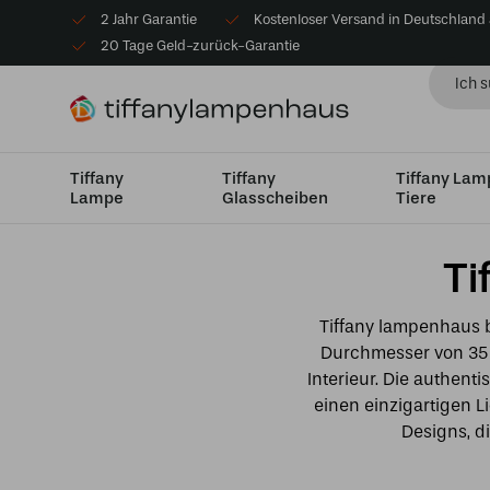
2 Jahr Garantie
Kostenloser Versand in Deutschland
20 Tage Geld-zurück-Garantie
Tiffany
Tiffany
Tiffany La
Lampe
Glasscheiben
Tiere
Startseite
Lampenschirme
Lampenschirme Klein bi
Ti
Tiffany lampenhaus b
Durchmesser von 35
Interieur. Die authent
einen einzigartigen L
Designs, d