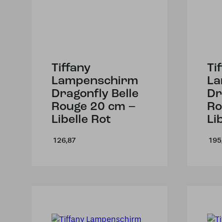
Tiffany
Ti
Lampenschirm
La
Dragonfly Belle
Dr
Rouge 20 cm –
Ro
Libelle Rot
Li
126,87
195