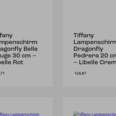
ffany
Tiffany
mpenschirm
Lampenschir
agonfly Belle
Dragonfly
uge 30 cm –
Pedrera 20 c
belle Rot
– Libelle Cre
,71
126,87