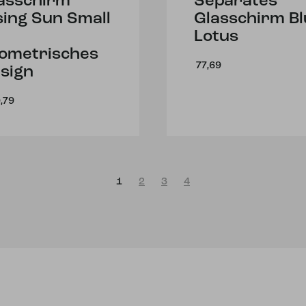
asschirm
Separates
sing Sun Small
Glasschirm Bl
Lotus
ometrisches
77,69
sign
,79
1
2
3
4