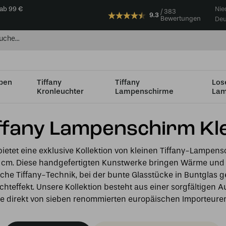
 ab 99 €
Nie
383
9.3
Bewertungen
Deu
mpen
Tiffany
Tiffany
Los
Kronleuchter
Lampenschirme
Lam
s Ø35cm
ffany Lampenschirm Kle
ietet eine exklusive Kollektion von kleinen Tiffany-Lampen
 cm. Diese handgefertigten Kunstwerke bringen Wärme und 
ische Tiffany-Technik, bei der bunte Glasstücke in Buntglas 
ichteffekt. Unsere Kollektion besteht aus einer sorgfältigen
ie direkt von sieben renommierten europäischen Importeur