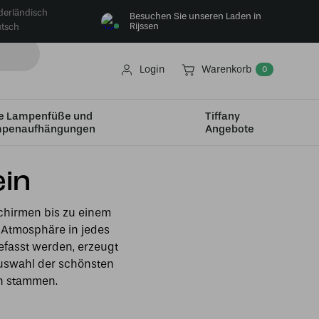
derländisch
Besuchen Sie unseren Laden in
Rijssen
tsch
Login
Warenkorb
0
e Lampenfüße und
Tiffany
penaufhängungen
Angebote
in​
schirmen bis zu einem
Atmosphäre in jedes
gefasst werden, erzeugt
 Auswahl der schönsten
en stammen.