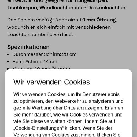
einsetzbar und geeignet für
Hängelampen,
Tischlampen, Wandleuchten oder Deckenleuchten
.
Der Schirm verfügt über eine
10 mm Öffnung
,
wodurch er sich einfach mit verschiedenen
Leuchten kombinieren lässt.
Spezifikationen
Durchmesser Schirm: 20 cm
Höhe Schirm: 14 cm
Montage: 10 mm Öffnung
Material: Glas (Tiffany-Stil, echtes Glas)
Wir verwenden Cookies
Ein stilvoller Tiffany Lampenschirm mit blauem
Wir verwenden Cookies, um Ihr Benutzererlebnis
Libellenmotiv – ideal als Ersatz oder dekorative
zu optimieren, den Webverkehr zu analysieren und
Aufwertung Ihrer Beleuchtung.
gezielte Werbung über Dritte anzuzeigen. Erfahren
Sie mehr darüber, wie wir Cookies verwenden und
Spezifikationen
wie Sie diese verwalten können, indem Sie auf
„Cookie-Einstellungen“ klicken. Wenn Sie der
Material
Verwendung von Cookies zustimmen, klicken Sie