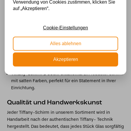
Verwendung von Cookies zustimmen, klicken Sie
Zu den beliebtesten Modellen in unserem Sortiment
auf „Akzeptieren“.
gehören:
Tiffany-Schirm Ø 50cm Alabama
: Ein eleganter Schirm
Cookie-Einstellungen
mit dezenten Farbtönen, der jedem Raum Wärme
verleiht.
Alles ablehnen
Tiffany-Schirm Ø 50cm Floreale
: Ein lebendiges
Design mit floralen Motiven, ideal, um einen frischen
Akzeptieren
Look zu schaffen.
Tiffany-Schirm Ø 50cm Oklahoma
: Ein robuster Schirm
mit satten Farben, perfekt für ein Statement in Ihrer
Einrichtung.
Qualität und Handwerkskunst
Jeder Tiffany-Schirm in unserem Sortiment wird in
Handarbeit nach der authentischen Tiffany- Technik
hergestellt. Das bedeutet, dass jedes Stück Glas sorgfältig