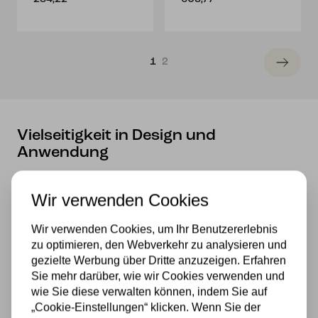
1
2
Vielseitigkeit in Design und
Anwendung
Große Tiffany-Lampenschirme gibt es in einer Vielzahl
von Designs, die von klassischen floralen Motiven bis hin
Wir verwenden Cookies
zu modernen geometrischen Mustern reichen. Diese
Vielfalt ermöglicht es Ihnen, einen Schirm zu wählen, der
Wir verwenden Cookies, um Ihr Benutzererlebnis
perfekt zu Ihrer Einrichtung passt. Egal, ob Sie ein
zu optimieren, den Webverkehr zu analysieren und
gezielte Werbung über Dritte anzuzeigen. Erfahren
traditionelles Esszimmer beleuchten oder ein modernes
Sie mehr darüber, wie wir Cookies verwenden und
Wohnzimmer akzentuieren möchten, es gibt immer
wie Sie diese verwalten können, indem Sie auf
einen passenden Tiffany-Schirm.
„Cookie-Einstellungen“ klicken. Wenn Sie der