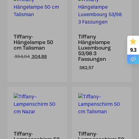
Tiffany-
Tiffany
Hängelampe 50
Hängelampe
cm Talisman
Luxembourg
9.3
53/98 3
Ursprünglicher
Aktueller
354,04
304,88
Fassungen
Preis
Preis
382,57
war:
ist:
€ 354,04
€ 304,88.
Tiffany-
Tiffany-