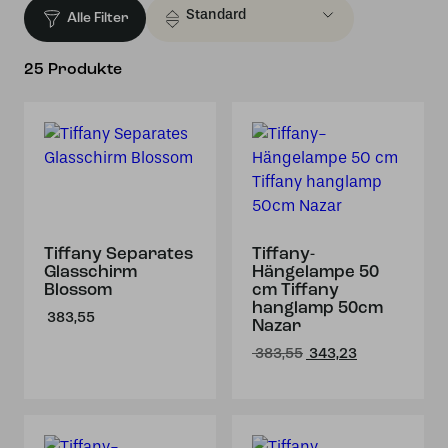
Alle Filter
25 Produkte
Tiffany Separates
Tiffany-
Glasschirm
Hängelampe 50
Blossom
cm Tiffany
hanglamp 50cm
383,55
Nazar
Ursprünglicher
Aktueller
383,55
343,23
Preis
Preis
war:
ist:
€ 383,55
€ 343,23.