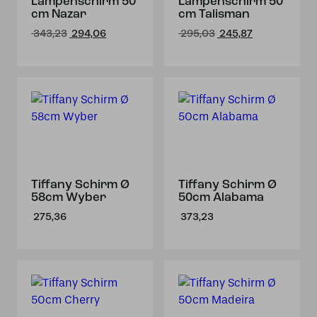
Lampenschirm 50
Lampenschirm 50
cm Nazar
cm Talisman
Ursprünglicher
Aktueller
Ursprünglicher
Aktueller
343,23
294,06
295,03
245,87
Preis
Preis
Preis
Preis
war:
ist:
war:
ist:
€ 343,23
€ 294,06.
€ 295,03
€ 245,87.
Tiffany Schirm Ø
Tiffany Schirm Ø
58cm Wyber
50cm Alabama
275,36
373,23