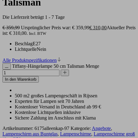
Talisman
Die Lieferzeit beträgt 1 - 7 Tage
€
359,99
Ursprünglicher Preis war: € 359,99
€
310,00
Aktueller Preis
ist: € 310,00.
Incl. BTW
Beschlag
E27
Lichtquelle
Nein
Alle Produktspezifikationen
Tiffany-Hängelampe 50 cm Talisman Menge
In den Warenkorb
500 m2 großes Lampengeschäft in Rijssen
Experten für Lampen seit 70 Jahren
Kostenloser Versand in Deutschland ab 99 €
Kostenlose Lichtquellen inklusive
Sichere Zahlung im Anschluss mit Klarna
Artikelnummer:
6175alleenkap-97
Kategorie:
Angebote
,
Lampenschirm aus Buntglas
,
Lampenschirme
,
Lampenschirme groß