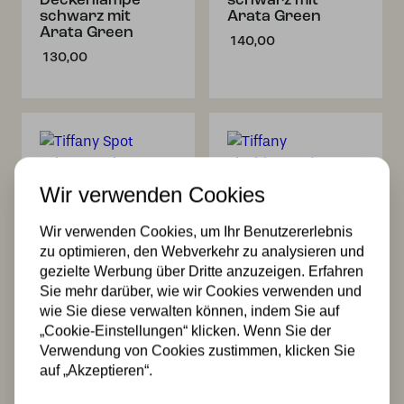
Deckenlampe
schwarz mit
schwarz mit
Arata Green
Arata Green
140,00
130,00
Wir verwenden Cookies
Wir verwenden Cookies, um Ihr Benutzererlebnis
Tiffany Spot
Tiffany
zu optimieren, den Webverkehr zu analysieren und
schwarz mit
Tischlampe /
gezielte Werbung über Dritte anzuzeigen. Erfahren
Arata Green
Skulptur Ballade
Sie mehr darüber, wie wir Cookies verwenden und
of a Bird Arata
140,00
wie Sie diese verwalten können, indem Sie auf
Green
„Cookie-Einstellungen“ klicken. Wenn Sie der
239,99
Verwendung von Cookies zustimmen, klicken Sie
auf „Akzeptieren“.