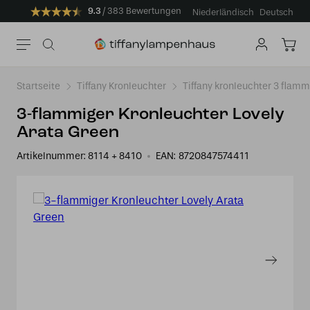
9.3
383 Bewertungen
Niederländisch
Deutsch
Startseite
Tiffany Kronleuchter
Tiffany kronleuchter 3 flamm
3-flammiger Kronleuchter Lovely
Arata Green
Artikelnummer:
8114 + 8410
EAN:
8720847574411