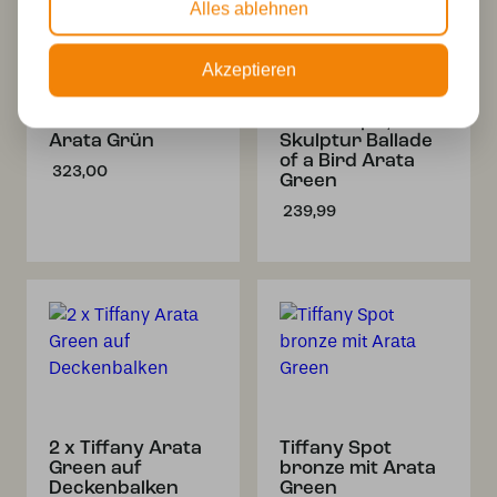
Alles ablehnen
Akzeptieren
Tiffany
Tiffany
Stehleuchte
Tischlampe /
Arata Grün
Skulptur Ballade
of a Bird Arata
323,00
Green
239,99
2 x Tiffany Arata
Tiffany Spot
Green auf
bronze mit Arata
Deckenbalken
Green