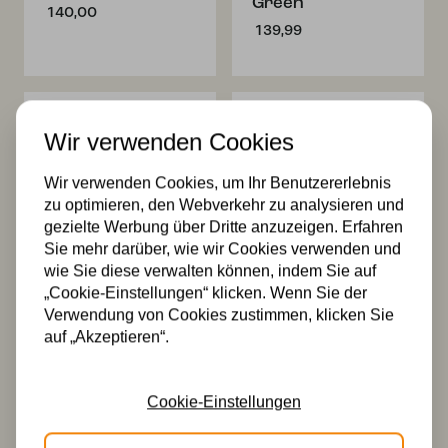
Green
140,00
139,99
Wir verwenden Cookies
Wir verwenden Cookies, um Ihr Benutzererlebnis
zu optimieren, den Webverkehr zu analysieren und
gezielte Werbung über Dritte anzuzeigen. Erfahren
Tiffany
Tiffany
Sie mehr darüber, wie wir Cookies verwenden und
Wandleuchte
Wandleuchte
wie Sie diese verwalten können, indem Sie auf
schwarz mit
Arata Grün
„Cookie-Einstellungen“ klicken. Wenn Sie der
Arata Green
134,50
Verwendung von Cookies zustimmen, klicken Sie
134,00
auf „Akzeptieren“.
Cookie-Einstellungen