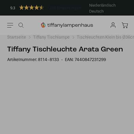
Niederländisch
9.3
383 Bewertungen
Deutsch
Startseite
Tiffany Tischlampe
Tischleuchten Klein bis Ø36
Tiffany Tischleuchte Arata Green
Artikelnummer:
8114-8133
EAN:
7440847231299