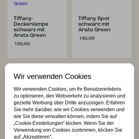
Tiffany-
Tiffany Spot
Deckenlampe
schwarz mit
schwarz mit
Arata Green
Arata Green
140,00
130,00
Wir verwenden Cookies
Wir verwenden Cookies, um Ihr Benutzererlebnis
zu optimieren, den Webverkehr zu analysieren und
gezielte Werbung über Dritte anzuzeigen. Erfahren
Sie mehr darüber, wie wir Cookies verwenden und
Tiffany Spot
2 x Tiffany Arata
schwarz mit
Green auf
wie Sie diese verwalten können, indem Sie auf
Arata Green
Deckenbalken
„Cookie-Einstellungen“ klicken. Wenn Sie der
140,00
309,99
Verwendung von Cookies zustimmen, klicken Sie
auf „Akzeptieren“.