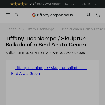
9.3
383 Bewertungen
Niederländisch
Deutsch
Startseite
Tiffany Tischlampe
Tischleuchten Klein bis Ø36
Tiffany Tischlampe / Skulptur
Ballade of a Bird Arata Green
Artikelnummer:
8114 + 8412
EAN:
8720847574008