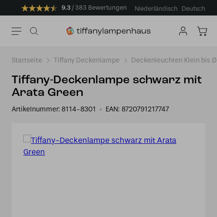
9.3
383 Bewertungen
Niederländisch
Deutsch
Startseite
Tiffany Deckenlampe
Deckenleuchten Klein bis 
Tiffany-Deckenlampe schwarz mit
Arata Green
Artikelnummer:
8114-8301
EAN:
8720791217747