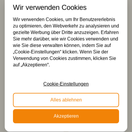
Wir verwenden Cookies
Tiffany
Tiffany
Wir verwenden Cookies, um Ihr Benutzererlebnis
Wandleuchte
Stehleuchte
Arata Grün
Arata Grün
zu optimieren, den Webverkehr zu analysieren und
gezielte Werbung über Dritte anzuzeigen. Erfahren
134,50
323,00
Sie mehr darüber, wie wir Cookies verwenden und
wie Sie diese verwalten können, indem Sie auf
„Cookie-Einstellungen“ klicken. Wenn Sie der
Verwendung von Cookies zustimmen, klicken Sie
auf „Akzeptieren“.
Cookie-Einstellungen
Tiffany
2 x Tiffany Arata
Alles ablehnen
Tischlampe /
Green auf
Skulptur Ballade
Deckenbalken
of a Bird Arata
309,99
Akzeptieren
Green
239,99