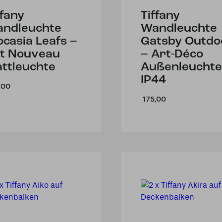
ffany
Tiffany
ndleuchte
Wandleuchte
ocasia Leafs –
Gatsby Outdo
t Nouveau
– Art-Déco
attleuchte
Außenleuchte
IP44
,00
175,00