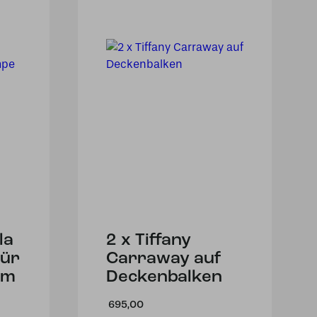
la
2 x Tiffany
für
Carraway auf
am
Deckenbalken
695,00