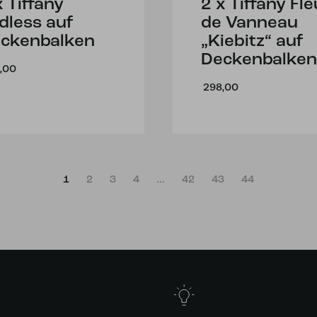
x Tiffany
2 x Tiffany Fl
dless auf
de Vanneau
ckenbalken
„Kiebitz“ auf
Deckenbalken
,00
298,00
1
2
3
4
…
42
43
44