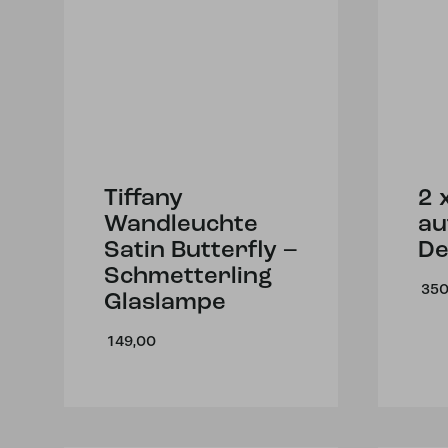
Tiffany
2 
Wandleuchte
au
Satin Butterfly –
De
Schmetterling
350
Glaslampe
149,00