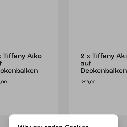
x Tiffany Aiko
2 x Tiffany Ak
f
auf
ckenbalken
Deckenbalken
,00
298,00