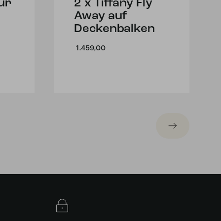
eur
2 x Tiffany Fly
Away auf
Deckenbalken
1.459,00