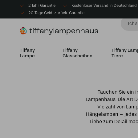
2 Jahr Garantie
Kostenloser Versand in Deutschland
20 Tage Geld-zurück-Garantie
Tiffany
Tiffany
Tiffany La
Lampe
Glasscheiben
Tiere
Startseite
Produktmarke
Art Deco Trade
Tauchen Sie ein i
Lampenhaus. Die Art D
Vielzahl von Lam
Hängelampen – jedes S
Liebe zum Detail mac