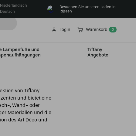
Niederländisch
Besuchen Sie unseren Laden in
Rijssen
Deutsch
Login
Warenkorb
0
e Lampenfüße und
Tiffany
penaufhängungen
Angebote
ektion von Tiffany
zenten und bietet eine
isch-, Wand- oder
er Materialien und die
tion des Art Déco und