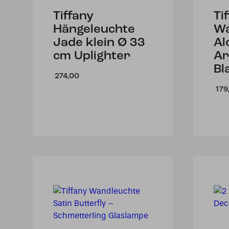
Tiffany
Ti
Hängeleuchte
Wa
Jade klein Ø 33
Al
cm Uplighter
Ar
Bl
274,00
179