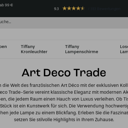
 ab 99 €
9.3
383 Bewertungen
mpen
Tiffany
Tiffany
Los
Kronleuchter
Lampenschirme
Lam
Art Deco Trade
n die Welt des französischen Art Déco mit der exklusiven Koll
eco Trade-Serie vereint klassische Eleganz mit modernen Ak
pen, die jedem Raum einen Hauch von Luxus verleihen. Ob T
tück ist ein Kunstwerk für sich. Die Verwendung hochwertig
hen jede Lampe zu einem Blickfang. Erleben Sie die Faszina
setzen Sie stilvolle Highlights in Ihrem Zuhause.