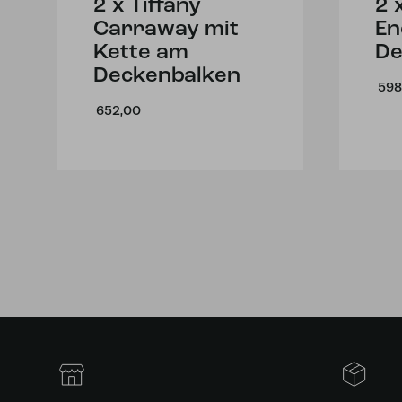
2 x Tiffany
2 
Carraway mit
En
Kette am
De
Deckenbalken
598
652,00