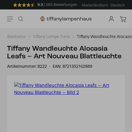
9.3
383 Bewertungen
Niederländisch
Deutsch
Startseite
Tiffany Lampe Tiere
Tiffany Wandleuchte Alocasia
Tiffany Wandleuchte Alocasia
Leafs – Art Nouveau Blattleuchte
Artikelnummer:
8222
EAN:
8721352162889