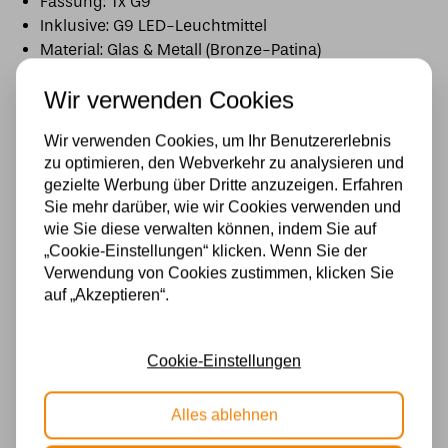
Fassung: 1x G9
Inklusive: G9 LED-Leuchtmittel
Material: Glas & Metall (Bronze-Patina)
Wir verwenden Cookies
Eine besondere Tiffany Wandleuchte mit Blattmotiv
– perfekt für eine exotische und stilvolle
Wir verwenden Cookies, um Ihr Benutzererlebnis
Raumgestaltung.
zu optimieren, den Webverkehr zu analysieren und
gezielte Werbung über Dritte anzuzeigen. Erfahren
Spezifikationen
Sie mehr darüber, wie wir Cookies verwenden und
wie Sie diese verwalten können, indem Sie auf
Fassung
„Cookie-Einstellungen“ klicken. Wenn Sie der
Verwendung von Cookies zustimmen, klicken Sie
G9
auf „Akzeptieren“.
Lichtquelle
Ja
Cookie-Einstellungen
Marke
Alles ablehnen
Art Deco Trade