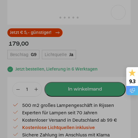
Jetzt € 5,- günstiger!
179,00
Beschlag
G9
Lichtquelle
Ja
Jetzt bestellen, Lieferung in 6 Werktagen
9.3
Tiffany
Wandleuchte
500 m2 großes Lampengeschäft in Rijssen
Alocasia
Experten für Lampen seit 70 Jahren
Leafs
Kostenloser Versand in Deutschland ab 99 €
–
Kostenlose Lichtquellen inklusive
Art
Sichere Zahlung im Anschluss mit Klarna
Nouveau