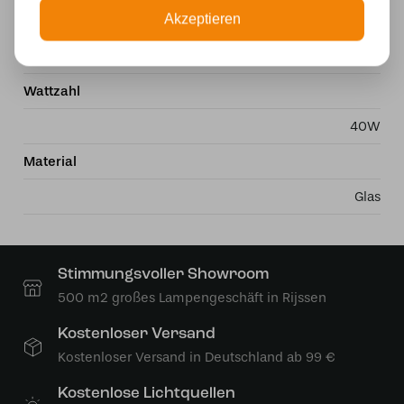
Akzeptieren
Stromversorgung
230v
Wattzahl
40W
Material
Glas
Stimmungsvoller Showroom
500 m2 großes Lampengeschäft in Rijssen
Kostenloser Versand
Kostenloser Versand in Deutschland ab 99 €
Kostenlose Lichtquellen