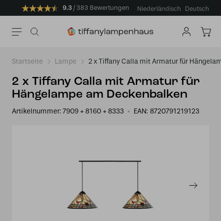
9.3
383 Bewertungen
Niederländisch
Deutsch
Startseite
Lampe
2 x Tiffany Calla mit Armatur für Hänge
2 x Tiffany Calla mit Armatur für
Hängelampe am Deckenbalken
Artikelnummer:
7909 + 8160 + 8333
EAN:
8720791219123