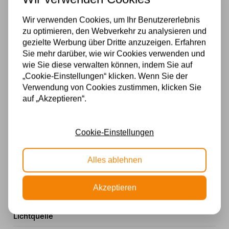
– Garantie: 2 Jahre
Wir verwenden Cookies, um Ihr Benutzererlebnis
Eine stimmungsvolle und stilvolle Lösung, um Ihr
zu optimieren, den Webverkehr zu analysieren und
Interieur mit Farbe und Handwerkskunst zu
gezielte Werbung über Dritte anzuzeigen. Erfahren
bereichern.
Sie mehr darüber, wie wir Cookies verwenden und
wie Sie diese verwalten können, indem Sie auf
Spezifikationen
„Cookie-Einstellungen“ klicken. Wenn Sie der
Verwendung von Cookies zustimmen, klicken Sie
Marke
auf „Akzeptieren“.
Art Deco Trade
Cookie-Einstellungen
Material
Glas
Alles ablehnen
Stromversorgung
Akzeptieren
230v
Lichtquelle