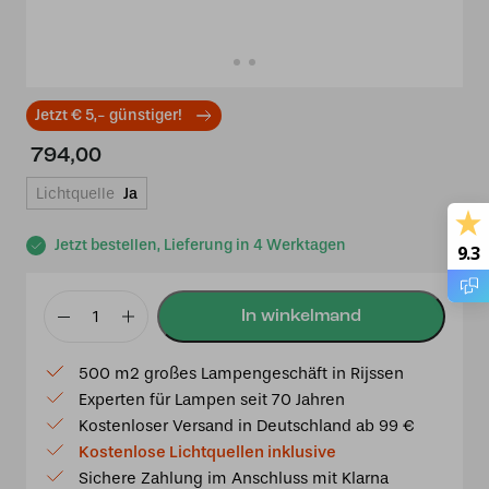
Jetzt € 5,- günstiger!
794,00
Lichtquelle
Ja
Jetzt bestellen, Lieferung in 4 Werktagen
9.3
2
x
500 m2 großes Lampengeschäft in Rijssen
Tiffany
Experten für Lampen seit 70 Jahren
Calla
Kostenloser Versand in Deutschland ab 99 €
mit
Kostenlose Lichtquellen inklusive
Armatur
Sichere Zahlung im Anschluss mit Klarna
für