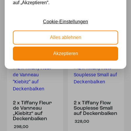
auf „Akzeptieren“.
2 x Tiffany
2 x Tiffany
Cookie-Einstellungen
Carraway mit
Endless auf
Kette am
Deckenbalken
Deckenbalken
598,00
Alles ablehnen
652,00
Akzeptieren
2 x Tiffany Fleur
2 x Tiffany Flow
de Vanneau
Souplesse Small
„Kiebitz“ auf
auf Deckenbalken
Deckenbalken
328,00
298,00