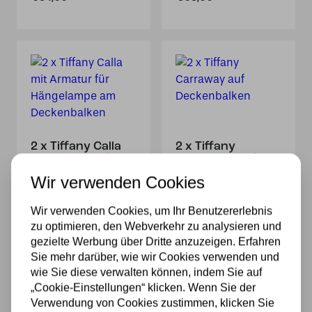
2 x Tiffany Calla
2 x Tiffany
mit Armatur für
Carraway auf
Hängelampe am
Deckenbalken
Wir verwenden Cookies
Deckenbalken
695,00
794,00
Wir verwenden Cookies, um Ihr Benutzererlebnis
zu optimieren, den Webverkehr zu analysieren und
gezielte Werbung über Dritte anzuzeigen. Erfahren
Sie mehr darüber, wie wir Cookies verwenden und
wie Sie diese verwalten können, indem Sie auf
„Cookie-Einstellungen“ klicken. Wenn Sie der
Verwendung von Cookies zustimmen, klicken Sie