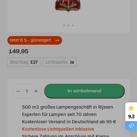
Jetzt € 5,- günstiger!
149,95
Beschlag
E27
Lichtquelle
Ja
Tiffany
Hängelampe
500 m2 großes Lampengeschäft in Rijssen
Dragonfly
Experten für Lampen seit 70 Jahren
9.3
Belle
Kostenloser Versand in Deutschland ab 99 €
Rouge
Kostenlose Lichtquellen inklusive
20
Sichere Zahlung im Anschluss mit Klarna