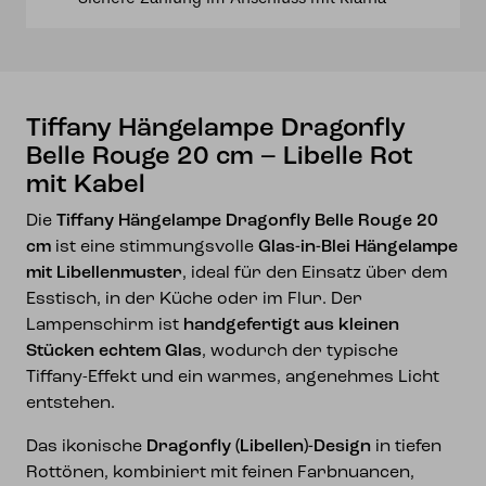
cm
–
Libelle
Rot
mit
Tiffany Hängelampe Dragonfly
Kabel
Belle Rouge 20 cm – Libelle Rot
Menge
mit Kabel
Die
Tiffany Hängelampe Dragonfly Belle Rouge 20
cm
ist eine stimmungsvolle
Glas-in-Blei Hängelampe
mit Libellenmuster
, ideal für den Einsatz über dem
Esstisch, in der Küche oder im Flur. Der
Lampenschirm ist
handgefertigt aus kleinen
Stücken echtem Glas
, wodurch der typische
Tiffany-Effekt und ein warmes, angenehmes Licht
entstehen.
Das ikonische
Dragonfly (Libellen)-Design
in tiefen
Rottönen, kombiniert mit feinen Farbnuancen,