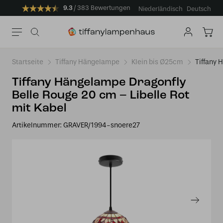
9.3
383 Bewertungen
Niederländisch
Deutsch
Startseite
Tiffany Hängelampe
Klein bis Ø25cm
Tiffany 
Tiffany Hängelampe Dragonfly
Belle Rouge 20 cm – Libelle Rot
mit Kabel
Artikelnummer:
GRAVER/1994-snoere27