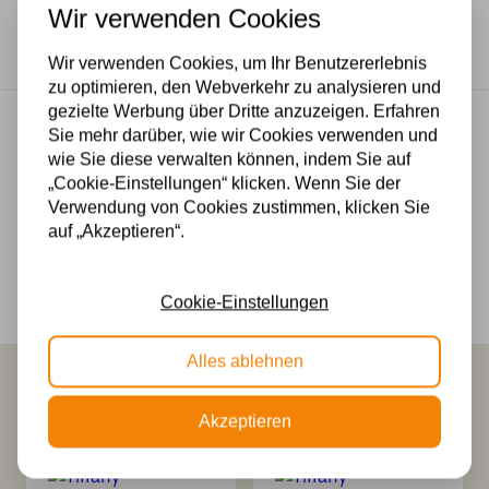
Wir verwenden Cookies
40W
Wir verwenden Cookies, um Ihr Benutzererlebnis
zu optimieren, den Webverkehr zu analysieren und
gezielte Werbung über Dritte anzuzeigen. Erfahren
Kostenloser Versand
Sie mehr darüber, wie wir Cookies verwenden und
Kostenloser Versand in Deutschland ab 99 €
wie Sie diese verwalten können, indem Sie auf
„Cookie-Einstellungen“ klicken. Wenn Sie der
Kostenlose Lichtquellen
Verwendung von Cookies zustimmen, klicken Sie
Die Bestellung umfasst die Lichtquelle
auf „Akzeptieren“.
Sichere Online-Zahlung
Cookie-Einstellungen
Sichere Zahlung im Anschluss mit Klarna
Alles ablehnen
Das könnte Ihnen auch gefallen
Akzeptieren