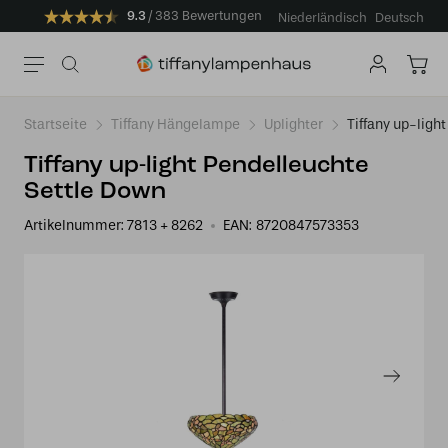
9.3
383 Bewertungen
Niederländisch
Deutsch
Startseite
Tiffany Hängelampe
Uplighter
Tiffany up-ligh
Tiffany up-light Pendelleuchte
Settle Down
Artikelnummer:
7813 + 8262
EAN:
8720847573353