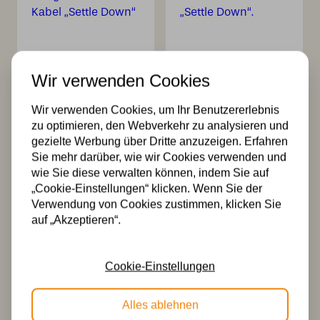
Tiffany
Tiffany Extended
Wir verwenden Cookies
Hängeleuchte am
Deckenleuchte
Kabel „Settle
„Settle Down“.
Down“
321,00
Wir verwenden Cookies, um Ihr Benutzererlebnis
294,00
zu optimieren, den Webverkehr zu analysieren und
gezielte Werbung über Dritte anzuzeigen. Erfahren
Sie mehr darüber, wie wir Cookies verwenden und
wie Sie diese verwalten können, indem Sie auf
„Cookie-Einstellungen“ klicken. Wenn Sie der
Verwendung von Cookies zustimmen, klicken Sie
auf „Akzeptieren“.
Cookie-Einstellungen
Tiffany
3 x Tiffany Settle
Deckenleuchte
Down auf
Settle Down
Deckenbalken
Alles ablehnen
308,00
932,00