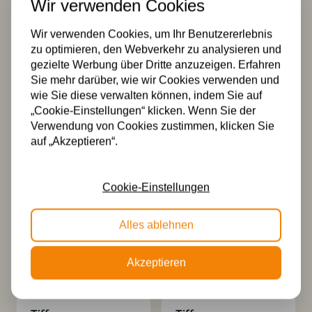
Wir verwenden Cookies
Wir verwenden Cookies, um Ihr Benutzererlebnis
zu optimieren, den Webverkehr zu analysieren und
gezielte Werbung über Dritte anzuzeigen. Erfahren
Sie mehr darüber, wie wir Cookies verwenden und
wie Sie diese verwalten können, indem Sie auf
„Cookie-Einstellungen“ klicken. Wenn Sie der
Tiffany
3 x Tiffany Settle
Verwendung von Cookies zustimmen, klicken Sie
Deckenleuchte
Down auf
auf „Akzeptieren“.
Settle Down
Deckenbalken
308,00
932,00
Cookie-Einstellungen
Alles ablehnen
Akzeptieren