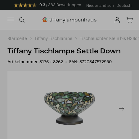
9.3
383 Bewertungen
Niederländisch
Deutsch
Startseite
Tiffany Tischlampe
Tischleuchten Klein bis Ø36
Tiffany Tischlampe Settle Down
Artikelnummer:
8176 + 8262
EAN:
8720847572950