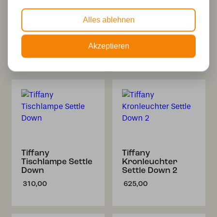
3 x Tiffany Settle
Tiffany
Alles ablehnen
Down auf
Hängeleuchte
Deckenbalken
Settle Down
Akzeptieren
932,00
294,00
Tiffany
Tiffany
Tischlampe Settle
Kronleuchter
Down
Settle Down 2
310,00
625,00