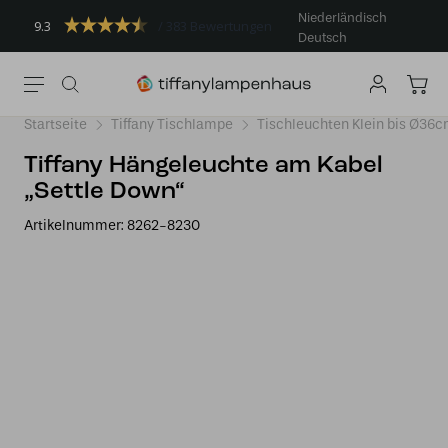
Niederländisch
9.3
383 Bewertungen
Deutsch
Startseite
Tiffany Tischlampe
Tischleuchten Klein bis Ø36
Tiffany Hängeleuchte am Kabel
„Settle Down“
Artikelnummer:
8262-8230