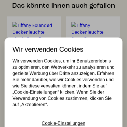
Das könnte Ihnen auch gefallen
Wir verwenden Cookies
Tiffany Extended
Tiffany
Wir verwenden Cookies, um Ihr Benutzererlebnis
Deckenleuchte
Deckenleuchte
zu optimieren, den Webverkehr zu analysieren und
„Settle Down“.
Settle Down
gezielte Werbung über Dritte anzuzeigen. Erfahren
321,00
308,00
Sie mehr darüber, wie wir Cookies verwenden und
wie Sie diese verwalten können, indem Sie auf
„Cookie-Einstellungen“ klicken. Wenn Sie der
Verwendung von Cookies zustimmen, klicken Sie
auf „Akzeptieren“.
Cookie-Einstellungen