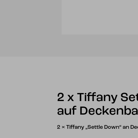
2 x Tiffany S
auf Deckenba
2 × Tiffany „Settle Down“ an D