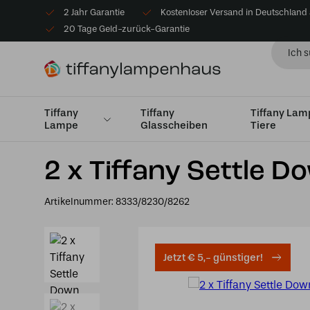
2 Jahr Garantie
Kostenloser Versand in Deutschland
20 Tage Geld-zurück-Garantie
Tiffany
Tiffany
Tiffany La
Lampe
Glasscheiben
Tiere
Startseite
Lampe
2 x Tiffany Settle Down auf Decken
2 x Tiffany Settle 
Artikelnummer:
8333/8230/8262
Jetzt € 5,- günstiger!