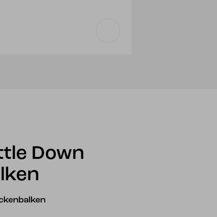
ettle Down
lken
eckenbalken