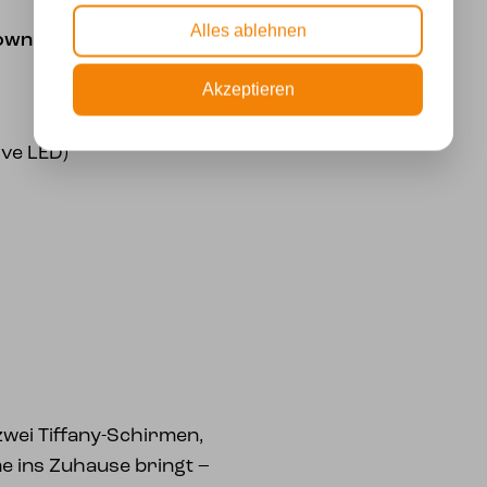
Alles ablehnen
Down“ an Deckenbalken:
Akzeptieren
ive LED)
 zwei Tiffany-Schirmen,
e ins Zuhause bringt –