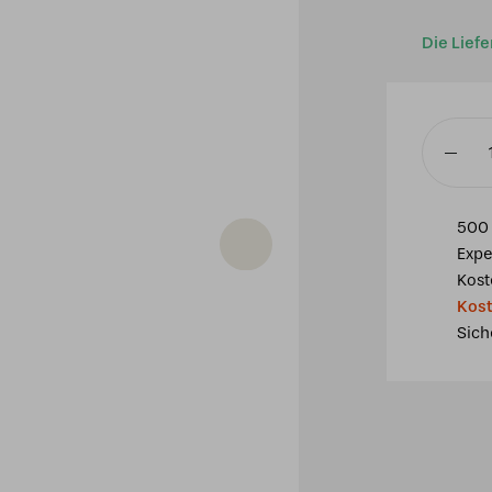
Die Liefe
2
x
Tiffany
500 
Settle
Expe
Down
Kost
auf
Kost
Deckenb
Sich
Menge