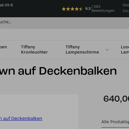
 ab 99 €
Nie
383
9.3
Bewertungen
Deu
mpen
Tiffany
Tiffany
Los
Kronleuchter
Lampenschirme
Lam
balken
Down auf Deckenbalken
640,0
Alle Produkts