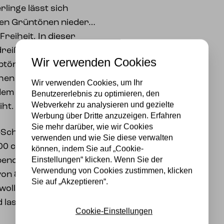
linge lässt sich
den Grüntönen nieder…
reiheit. In dieser
eißig kleine
Wir verwenden Cookies
btönen zwischen den
chen Farben zu sehen.
Wir verwenden Cookies, um Ihr
dem Interieur
Benutzererlebnis zu optimieren, den
Webverkehr zu analysieren und gezielte
iht.
Werbung über Dritte anzuzeigen. Erfahren
Sie mehr darüber, wie wir Cookies
n-Schirme sind an einem
verwenden und wie Sie diese verwalten
00 cm Länge und 8 cm
können, indem Sie auf „Cookie-
Einstellungen“ klicken. Wenn Sie der
pendel können
Verwendung von Cookies zustimmen, klicken
von 80 oder 90 cm
Sie auf „Akzeptieren“.
ollkabel haben eine
lassen sich leicht auf
Cookie-Einstellungen