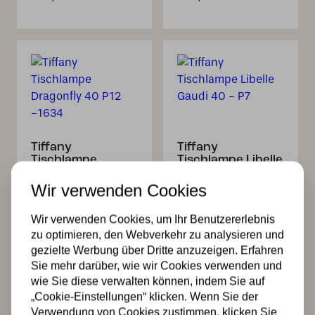
Tiffany
Tiffany
Tischlampe
Tischlampe Libelle
Dragonfly 40 P12
Gaudi 40 – P7
-1634
Wir verwenden Cookies
429,99
444,99
Wir verwenden Cookies, um Ihr Benutzererlebnis
zu optimieren, den Webverkehr zu analysieren und
gezielte Werbung über Dritte anzuzeigen. Erfahren
Sie mehr darüber, wie wir Cookies verwenden und
wie Sie diese verwalten können, indem Sie auf
„Cookie-Einstellungen“ klicken. Wenn Sie der
Verwendung von Cookies zustimmen, klicken Sie