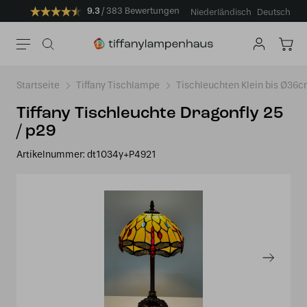
9.3
383 Bewertungen
Niederländisch
Deutsch
Startseite
Tiffany Tischlampe
Tischleuchten Klein bis Ø36
Tiffany Tischleuchte Dragonfly 25
/ p29
Artikelnummer:
dt1034y+P4921