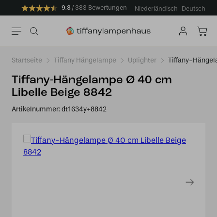
9.3
383 Bewertungen
Niederländisch
Deutsch
Startseite
Tiffany Hängelampe
Uplighter
Tiffany-Hängel
Tiffany-Hängelampe Ø 40 cm
Libelle Beige 8842
Artikelnummer:
dt1634y+8842