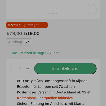
Jetzt € 5,- günstiger!
Ursprünglicher
Aktueller
579,00
519,00
Preis
Preis
Beschlag
E27
war:
ist:
€ 579,00
€ 519,00.
Die Lieferzeit beträgt 1 - 7 Tage
Tiffany
Stehleuchte
500 m2 großes Lampengeschäft in Rijssen
Elza
Experten für Lampen seit 70 Jahren
165cm
Kostenloser Versand in Deutschland ab 99 €
3-
Kostenlose Lichtquellen inklusive
Licht
Sichere Zahlung im Anschluss mit Klarna
Dragonfly