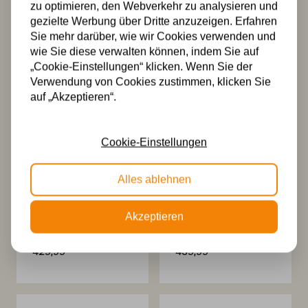
Stehleuchte
Stehleuchte
zu optimieren, den Webverkehr zu analysieren und
Dragonfly 55cm
Dragonfly 55 –
gezielte Werbung über Dritte anzuzeigen. Erfahren
De Luxe
Straight
Sie mehr darüber, wie wir Cookies verwenden und
699,99
559,99
wie Sie diese verwalten können, indem Sie auf
„Cookie-Einstellungen“ klicken. Wenn Sie der
Verwendung von Cookies zustimmen, klicken Sie
auf „Akzeptieren“.
Cookie-Einstellungen
Alles ablehnen
Tiffany
Tiffany
Deckenlampe
Deckenlampe
Akzeptieren
55cm Dragonfly
55cm Dragonfly
80
Flow
429,99
439,99