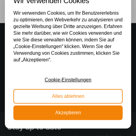
Wir verwenden Cookies
Nein
Wir verwenden Cookies, um Ihr Benutzererlebnis
zu optimieren, den Webverkehr zu analysieren und
gezielte Werbung über Dritte anzuzeigen. Erfahren
Stimmungsvoller Showroom
Sie mehr darüber, wie wir Cookies verwenden und
wie Sie diese verwalten können, indem Sie auf
500 m2 großes Lampengeschäft in Rijssen
„Cookie-Einstellungen“ klicken. Wenn Sie der
Kostenloser Versand
Verwendung von Cookies zustimmen, klicken Sie
auf „Akzeptieren“.
Kostenloser Versand in Deutschland ab 99 €
Kostenlose Lichtquellen
Cookie-Einstellungen
Die Bestellung umfasst die Lichtquelle
Sichere Online-Zahlung
Alles ablehnen
Sichere Zahlung im Anschluss mit Klarna
Akzeptieren
Stay up to date