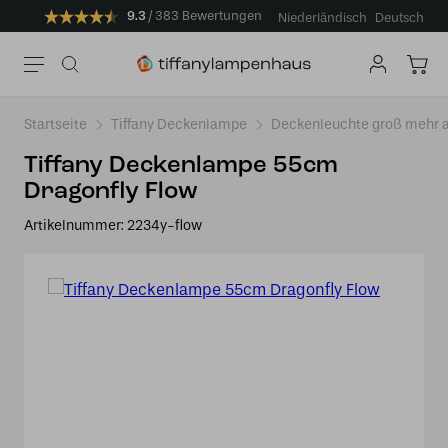
9.3
383 Bewertungen
Niederländisch
Deutsch
Startseite
Tiffany Deckenlampe
Deckenleuchte groß mehr a
Tiffany Deckenlampe 55cm
Dragonfly Flow
Artikelnummer:
2234y-flow