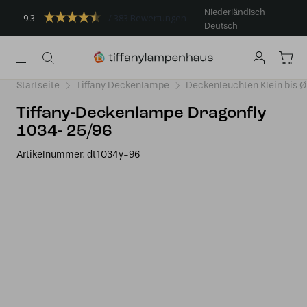
Niederländisch
9.3
383 Bewertungen
Deutsch
Startseite
Tiffany Deckenlampe
Deckenleuchten Klein bis 
Tiffany-Deckenlampe Dragonfly
1034- 25/96
Artikelnummer:
dt1034y-96