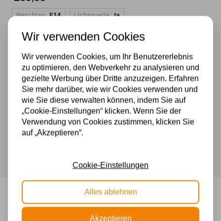
Beschlag
E14
Lichtquelle
Ja
Wir verwenden Cookies
Die Lieferzeit beträgt 1 - 7 Tage
Wir verwenden Cookies, um Ihr Benutzererlebnis
zu optimieren, den Webverkehr zu analysieren und
Tiffany-
gezielte Werbung über Dritte anzuzeigen. Erfahren
Deckenlampe
Sie mehr darüber, wie wir Cookies verwenden und
500 m2 großes Lampengeschäft in Rijssen
Dragonfly
wie Sie diese verwalten können, indem Sie auf
Experten für Lampen seit 70 Jahren
1034-
„Cookie-Einstellungen“ klicken. Wenn Sie der
Kostenloser Versand in Deutschland ab 99 €
Verwendung von Cookies zustimmen, klicken Sie
25/96
Kostenlose Lichtquellen inklusive
auf „Akzeptieren“.
Menge
Sichere Zahlung im Anschluss mit Klarna
Cookie-Einstellungen
Alles ablehnen
Tiffany-Deckenlampe Dragonfly
1034- 25/96
Akzeptieren