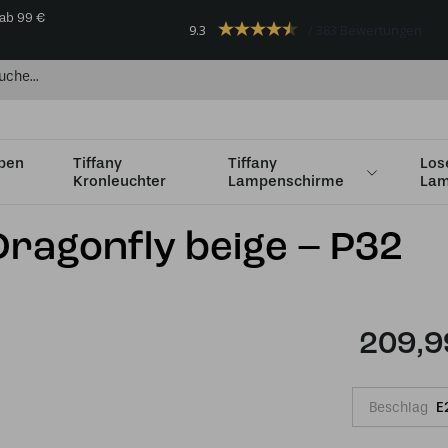
 ab 99 €
9.3
383 Bewertungen
mpen
Tiffany
Tiffany
Los
Kronleuchter
Lampenschirme
Lam
s Ø36cm
Tiffany Tischlampe Dragonfly beige – P32
Dragonfly beige – P32
209,9
Beschlag
E