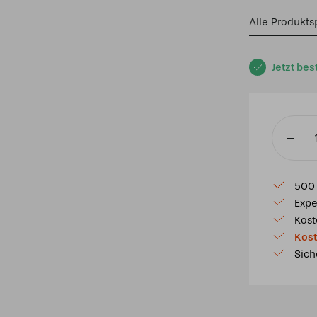
Alle Produkts
Jetzt bes
Tiffany
Tischla
Dragonfl
500 
beige
Expe
-
Kost
P32
Kost
Menge
Sich