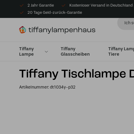
2 Jahr Garantie
Kostenloser Versand in Deutschland
20 Tage Geld-zurück-Garantie
Tiffany
Tiffany
Tiffany La
Lampe
Glasscheiben
Tiere
Startseite
Tiffany Tischlampe
Tischleuchten Klein bi
Tiffany Tischlampe 
Artikelnummer:
dt1034y-p32