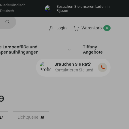
Niederländisch
Besuchen Sie unseren Laden in
Rijssen
Deutsch
Login
Warenkorb
0
e Lampenfüße und
Tiffany
penaufhängungen
Angebote
Brauchen Sie Rat?
Kontaktieren Sie uns!
9
27
Lichtquelle
Ja