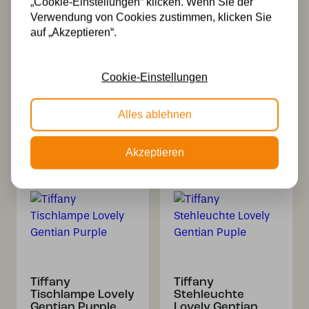
„Cookie-Einstellungen“ klicken. Wenn Sie der
Verwendung von Cookies zustimmen, klicken Sie
auf „Akzeptieren“.
Cookie-Einstellungen
Tiffany
Tiffany
Wandleuchte/Deckenleuchte
Pendelleuchte
Lovely Gentian
Gentian Purple
Alles ablehnen
Purple
162,00
228,00
Akzeptieren
Tiffany
Tiffany
Tischlampe Lovely
Stehleuchte
Gentian Purple
Lovely Gentian