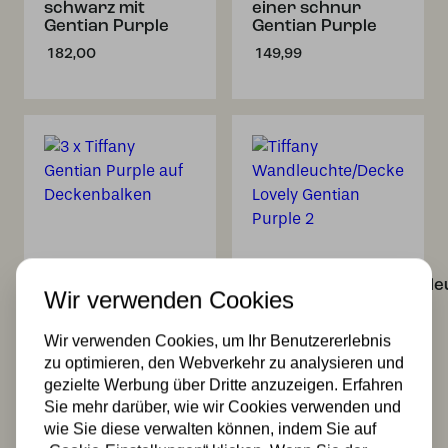
schwarz mit
einer schnur
Gentian Purple
Gentian Purple
182,00
149,99
3 x Tiffany
Tiffany
Gentian Purple
Wandleuchte/Deckenle
Wir verwenden Cookies
auf Deckenbalken
Lovely Gentian
Purple 2
499,99
Wir verwenden Cookies, um Ihr Benutzererlebnis
397,00
zu optimieren, den Webverkehr zu analysieren und
gezielte Werbung über Dritte anzuzeigen. Erfahren
Sie mehr darüber, wie wir Cookies verwenden und
wie Sie diese verwalten können, indem Sie auf