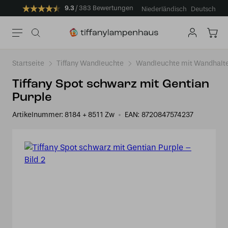
9.3
383 Bewertungen
Niederländisch
Deutsch
Startseite
Tiffany Wandleuchte
Wandleuchte mit Wandhalt
Tiffany Spot schwarz mit Gentian
Purple
Artikelnummer:
8184 + 8511 Zw
EAN:
8720847574237