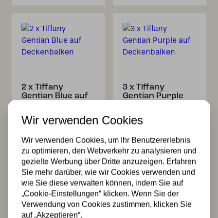
2 x Tiffany
3 x Tiffany
Gentian Blue auf
Gentian Purple
Deckenbalken
auf Deckenbalken
Wir verwenden Cookies
349,99
499,99
Wir verwenden Cookies, um Ihr Benutzererlebnis
zu optimieren, den Webverkehr zu analysieren und
gezielte Werbung über Dritte anzuzeigen. Erfahren
Sie mehr darüber, wie wir Cookies verwenden und
wie Sie diese verwalten können, indem Sie auf
„Cookie-Einstellungen“ klicken. Wenn Sie der
Verwendung von Cookies zustimmen, klicken Sie
auf „Akzeptieren“.