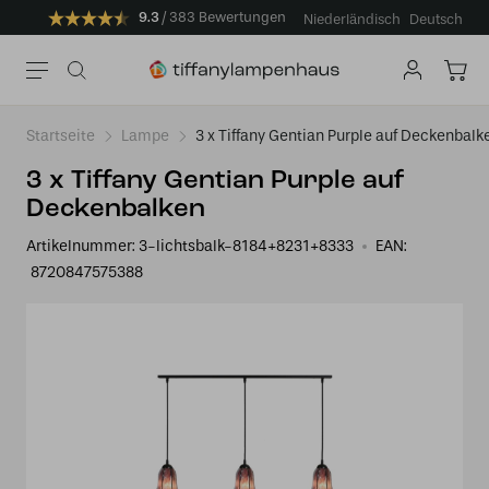
9.3
383 Bewertungen
Niederländisch
Deutsch
Startseite
Lampe
3 x Tiffany Gentian Purple auf Deckenbalk
3 x Tiffany Gentian Purple auf
Deckenbalken
Artikelnummer:
3-lichtsbalk-8184+8231+8333
EAN:
8720847575388