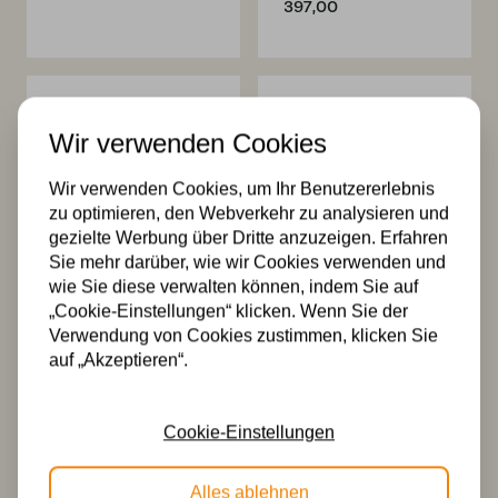
397,00
Wir verwenden Cookies
Wir verwenden Cookies, um Ihr Benutzererlebnis
zu optimieren, den Webverkehr zu analysieren und
gezielte Werbung über Dritte anzuzeigen. Erfahren
Tiffany
Tiffany
Sie mehr darüber, wie wir Cookies verwenden und
Wandleuchte/Deckenleuchte
Pendelleuchte
Lovely Gentian
Gentian Purple
wie Sie diese verwalten können, indem Sie auf
Purple
„Cookie-Einstellungen“ klicken. Wenn Sie der
162,00
228,00
Verwendung von Cookies zustimmen, klicken Sie
auf „Akzeptieren“.
Cookie-Einstellungen
Alles ablehnen