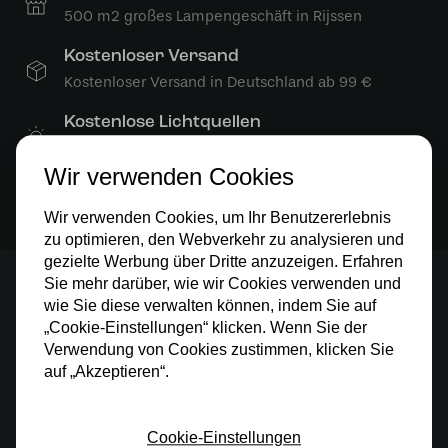
500 m2 großes Lampengeschäft in Rijssen
Kostenloser Versand
Kostenloser Versand in Deutschland ab 99 €
Kostenlose Lichtquellen
Die Bestellung umfasst die Lichtquelle
Wir verwenden Cookies
Sichere Online-Zahlung
Sichere Zahlung im Anschluss mit Klarna
Wir verwenden Cookies, um Ihr Benutzererlebnis
zu optimieren, den Webverkehr zu analysieren und
gezielte Werbung über Dritte anzuzeigen. Erfahren
Sie mehr darüber, wie wir Cookies verwenden und
Stay up to date
wie Sie diese verwalten können, indem Sie auf
„Cookie-Einstellungen“ klicken. Wenn Sie der
Abonnieren Sie unseren Newsletter und bleiben Sie
Verwendung von Cookies zustimmen, klicken Sie
über alle Aktionen informiert.
auf „Akzeptieren“.
Cookie-Einstellungen