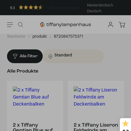
Niederländisch
9.3
383 Bewertungen
Deutsch
Startseite
produkt
8720847575371
Alle Filter
Alle Produkte
2 x Tiffany
2 x Tiffany Liseron
Gentian Blue auf
Feldwinde am