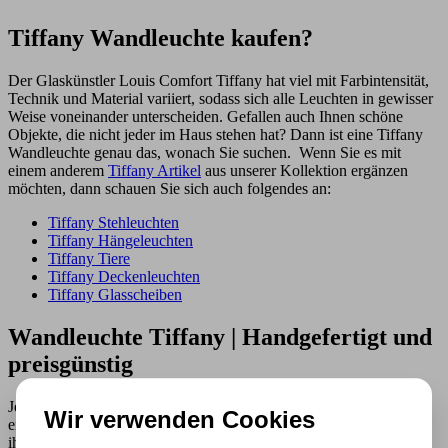
Tiffany Wandleuchte kaufen?
Der Glaskünstler Louis Comfort Tiffany hat viel mit Farbintensität,
Technik und Material variiert, sodass sich alle Leuchten in gewisser
Weise voneinander unterscheiden. Gefallen auch Ihnen schöne
Objekte, die nicht jeder im Haus stehen hat? Dann ist eine Tiffany
Wandleuchte genau das, wonach Sie suchen. Wenn Sie es mit
einem anderem
Tiffany Artikel
aus unserer Kollektion ergänzen
möchten, dann schauen Sie sich auch folgendes an:
Tiffany Stehleuchten
Tiffany Hängeleuchten
Tiffany Tiere
Tiffany Deckenleuchten
Tiffany Glasscheiben
Wandleuchte Tiffany | Handgefertigt und
preisgünstig
Jede Wandleuchte von Tiffany ist handgefertigt und daher
Wir verwenden Cookies
einzigartig in ihrer Art. Alle Artikel in unserer Kollektion haben
ihren eigenen Charme und eine fantastische Ausstrahlung. Die