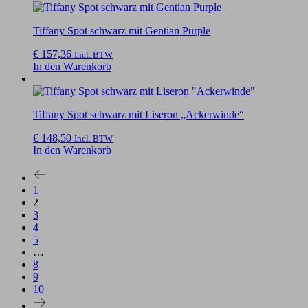
Tiffany Spot schwarz mit Gentian Purple
€
157,36
Incl. BTW
In den Warenkorb
Tiffany Spot schwarz mit Liseron „Ackerwinde“
€
148,50
Incl. BTW
In den Warenkorb
1
2
3
4
5
…
8
9
10