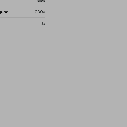
Glas
gung
230v
Ja