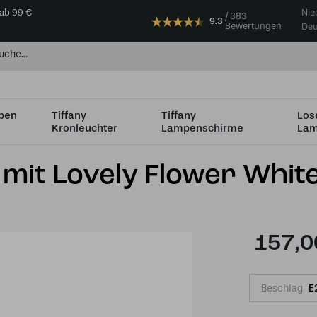
 ab 99 €
Nie
383
9.3
Bewertungen
Deu
mpen
Tiffany
Tiffany
Los
Kronleuchter
Lampenschirme
Lam
dhalterung
Tiffany Spot bronze mit Lovely Flower White
 mit Lovely Flower Whit
157,0
Beschlag
E