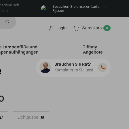
derländisch
Besuchen Sie unseren Laden in
Rijssen
tsch
Login
Warenkorb
0
e Lampenfüße und
Tiffany
penaufhängungen
Angebote
Brauchen Sie Rat?
e
Kontaktieren Sie uns!
0
27
Lichtquelle
Ja