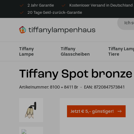
2 Jahr Garantie
Kostenloser Versand in Deutschland
20 Tage Geld-zurück-Garantie
Tiffany
Tiffany
Tiffany La
Lampe
Glasscheiben
Tiere
Startseite
Tiffany Wandleuchte
Wandleuchte mit Wan
Tiffany Spot bronze
Artikelnummer:
8100 + 8411 Br
EAN:
8720847573841
Jetzt € 5,- günstiger!