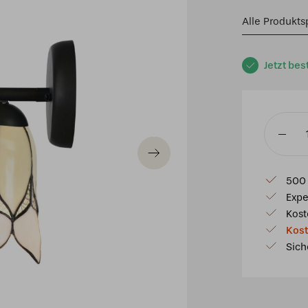
Alle Produkts
Jetzt bes
Tiffany
Spot
bronze
500 
mit
Expe
Lovely
Kost
Flower
Kost
White
Sich
Menge