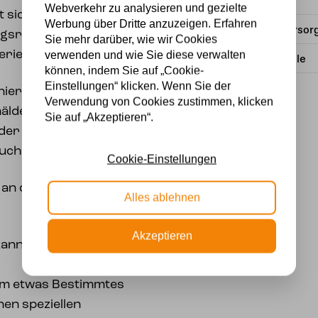
Material
Webverkehr zu analysieren und gezielte
 sich sowohl mit einem
Werbung über Dritte anzuzeigen. Erfahren
Stromversor
sreichen Stil als auch
Sie mehr darüber, wie wir Cookies
terieur gut kombinieren.
verwenden und wie Sie diese verwalten
Lichtquelle
können, indem Sie auf „Cookie-
Einstellungen“ klicken. Wenn Sie der
nier und kann um 350
Verwendung von Cookies zustimmen, klicken
de, eine Pflanze, ein
Sie auf „Akzeptieren“.
er einfach eine dunkle
euchtet werden.
Cookie-Einstellungen
an der Decke, auf und
Alles ablehnen
Akzeptieren
ann in der E-27-
 um etwas Bestimmtes
en speziellen