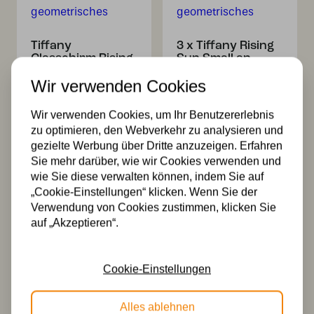
Tiffany
3 x Tiffany Rising
Glasschirm Rising
Sun Small an
Sun Small –
Deckenbalken –
Wir verwenden Cookies
geometrisches
geometrisches
Design
Design – 3-
flammig
255,00
Wir verwenden Cookies, um Ihr Benutzererlebnis
554,00
zu optimieren, den Webverkehr zu analysieren und
gezielte Werbung über Dritte anzuzeigen. Erfahren
Sie mehr darüber, wie wir Cookies verwenden und
wie Sie diese verwalten können, indem Sie auf
„Cookie-Einstellungen“ klicken. Wenn Sie der
Verwendung von Cookies zustimmen, klicken Sie
auf „Akzeptieren“.
Cookie-Einstellungen
2 x Tiffany Rising
Tiffany T-Lampe
Sun an
Rising Sun – 2-
Deckenbalken –
flammig –
Alles ablehnen