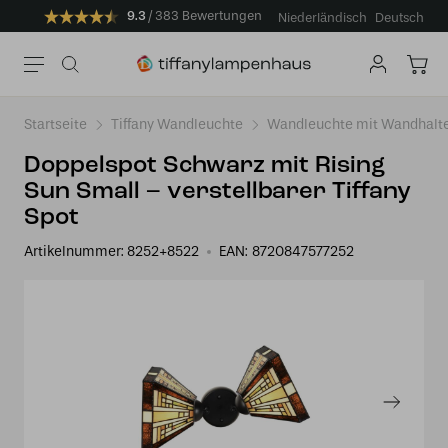
9.3
383 Bewertungen
Niederländisch
Deutsch
Startseite
Tiffany Wandleuchte
Wandleuchte mit Wandhalt
Doppelspot Schwarz mit Rising
Sun Small – verstellbarer Tiffany
Spot
Artikelnummer:
8252+8522
EAN:
8720847577252