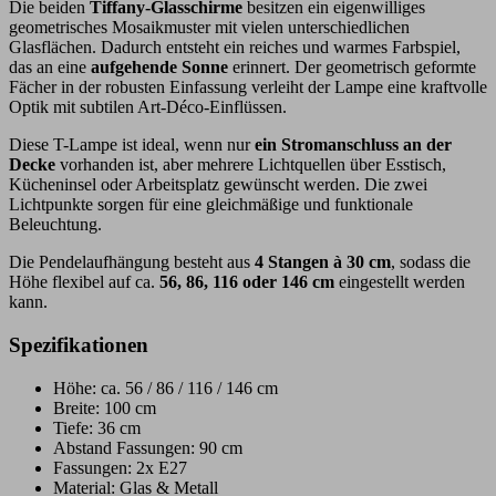
Die beiden
Tiffany-Glasschirme
besitzen ein eigenwilliges
geometrisches Mosaikmuster mit vielen unterschiedlichen
Glasflächen. Dadurch entsteht ein reiches und warmes Farbspiel,
das an eine
aufgehende Sonne
erinnert. Der geometrisch geformte
Fächer in der robusten Einfassung verleiht der Lampe eine kraftvolle
Optik mit subtilen Art-Déco-Einflüssen.
Diese T-Lampe ist ideal, wenn nur
ein Stromanschluss an der
Decke
vorhanden ist, aber mehrere Lichtquellen über Esstisch,
Kücheninsel oder Arbeitsplatz gewünscht werden. Die zwei
Lichtpunkte sorgen für eine gleichmäßige und funktionale
Beleuchtung.
Die Pendelaufhängung besteht aus
4 Stangen à 30 cm
, sodass die
Höhe flexibel auf ca.
56, 86, 116 oder 146 cm
eingestellt werden
kann.
Spezifikationen
Höhe: ca. 56 / 86 / 116 / 146 cm
Breite: 100 cm
Tiefe: 36 cm
Abstand Fassungen: 90 cm
Fassungen: 2x E27
Material: Glas & Metall