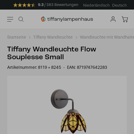
9.3
383 Bewertungen
Niederländisch
Deutsch
Startseite
Tiffany Wandleuchte
Wandleuchte mit Wandhalt
Tiffany Wandleuchte Flow
Souplesse Small
Artikelnummer:
8119 + 8245
EAN:
8719747642283