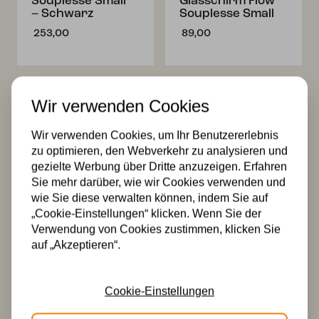
Souplesse Small“
Glasschirm Flow
– Schwarz
Souplesse Small
253,00
89,00
Wir verwenden Cookies
Wir verwenden Cookies, um Ihr Benutzererlebnis
zu optimieren, den Webverkehr zu analysieren und
gezielte Werbung über Dritte anzuzeigen. Erfahren
Sie mehr darüber, wie wir Cookies verwenden und
Tiffany
2 x Tiffany Flow
wie Sie diese verwalten können, indem Sie auf
Pendelleuchte
Souplesse Small
Flow Souplesse
auf Deckenbalken
„Cookie-Einstellungen“ klicken. Wenn Sie der
Verwendung von Cookies zustimmen, klicken Sie
158,00
328,00
auf „Akzeptieren“.
Cookie-Einstellungen