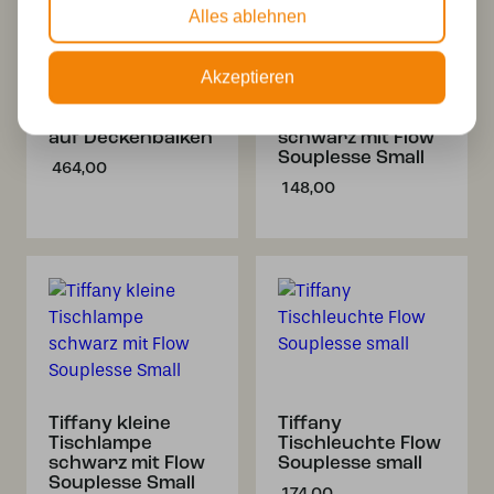
Alles ablehnen
Akzeptieren
3 x Tiffany Flow
Tiffany-
Souplesse small
Deckenleuchte
auf Deckenbalken
schwarz mit Flow
Souplesse Small
464,00
148,00
Tiffany kleine
Tiffany
Tischlampe
Tischleuchte Flow
schwarz mit Flow
Souplesse small
Souplesse Small
174,00