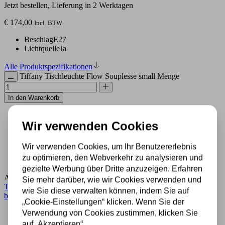
Jetzt bestellen, Lieferung in 2 Werktagen
€
174,00
Incl. BTW
Beschlag
E27
Lichtquelle
Ja
Alle Produktspezifikationen
Tiffany Tischleuchte Flow Souplesse small Menge
In den Warenkorb
Wir verwenden Cookies
500 m2 großes Lampengeschäft in Rijssen
Experten für Lampen seit 70 Jahren
Kostenloser Versand in Deutschland ab 99 €
Wir verwenden Cookies, um Ihr Benutzererlebnis
Kostenlose Lichtquellen inklusive
zu optimieren, den Webverkehr zu analysieren und
Sichere Zahlung im Anschluss mit Klarna
gezielte Werbung über Dritte anzuzeigen. Erfahren
Artikelnummer:
8119 + 8308
Kategorie:
Buntglaslampe
,
Lampe
,
Sie mehr darüber, wie wir Cookies verwenden und
Tiffany Tischlampe
,
Tischlampe aus Buntglas
,
Tischleuchten Klein
wie Sie diese verwalten können, indem Sie auf
bis Ø36cm
„Cookie-Einstellungen“ klicken. Wenn Sie der
Beschreibung
Verwendung von Cookies zustimmen, klicken Sie
auf „Akzeptieren“.