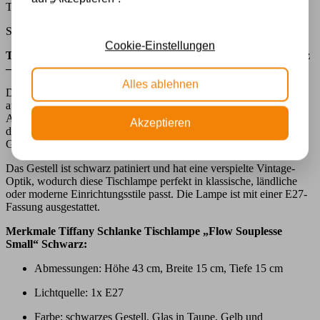
Tiffany Tischleuchte Flow Souplesse small
Spezifikationen
Cookie-Einstellungen
Tiffany Schlanke Tischlampe „Flow Souplesse Small“ Schwarz
– elegante blütenförmige Tischlampe
Alles ablehnen
Die Tiffany Schlanke Tischlampe „Flow Souplesse Small“ erinnert
an eine Blume in voller Blüte und verleiht Ihrem Interieur sofort
Atmosphäre und Eleganz. Die Glasblätter breiten sich anmutig in
Akzeptieren
den Farbtönen Taupe und Gelb aus, während das orangebraune
Glas der Lampe einen subtilen, markanten Akzent verleiht.
Das Gestell ist schwarz patiniert und hat eine verspielte Vintage-
Optik, wodurch diese Tischlampe perfekt in klassische, ländliche
oder moderne Einrichtungsstile passt. Die Lampe ist mit einer E27-
Fassung ausgestattet.
Merkmale Tiffany Schlanke Tischlampe „Flow Souplesse
Small“ Schwarz:
Abmessungen: Höhe 43 cm, Breite 15 cm, Tiefe 15 cm
Lichtquelle: 1x E27
Farbe: schwarzes Gestell, Glas in Taupe, Gelb und