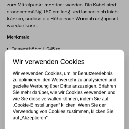
zum Mittelpunkt montiert werden. Die Kabel sind
standardmäßig 150 cm lang und lassen sich leicht
kürzen, sodass die Höhe nach Wunsch angepasst
werden kann.
Merkmale:
Gesamthöhe: 1,645 m
Wir verwenden Cookies
Gesamtlänge: 1 m
Tiefe: 8 cm
Wir verwenden Cookies, um Ihr Benutzererlebnis
zu optimieren, den Webverkehr zu analysieren und
Durchmesser Glasschirme: 15 cm
gezielte Werbung über Dritte anzuzeigen. Erfahren
Sie mehr darüber, wie wir Cookies verwenden und
Textilkabel: 150 cm, kürzbar
wie Sie diese verwalten können, indem Sie auf
„Cookie-Einstellungen“ klicken. Wenn Sie der
Montage: an Deckenbalken, 3 Lampen im
Verwendung von Cookies zustimmen, klicken Sie
gewünschten Abstand (40-40 oder 45-45 cm zum
auf „Akzeptieren“.
Mittelpunkt)