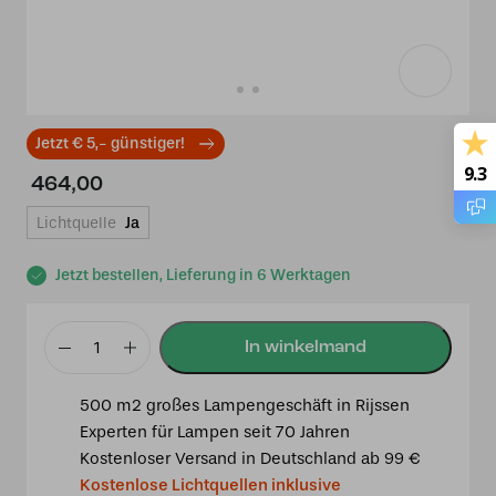
Jetzt € 5,- günstiger!
9.3
464,00
Lichtquelle
Ja
Jetzt bestellen, Lieferung in 6 Werktagen
3
x
500 m2 großes Lampengeschäft in Rijssen
Tiffany
Experten für Lampen seit 70 Jahren
Flow
Kostenloser Versand in Deutschland ab 99 €
Souplesse
Kostenlose Lichtquellen inklusive
small