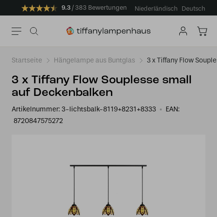
9.3
383 Bewertungen
Niederländisch
Deutsch
Startseite
Hängelampe aus Buntglas
3 x Tiffany Flow Soup
3 x Tiffany Flow Souplesse small
auf Deckenbalken
Artikelnummer:
3-lichtsbalk-8119+8231+8333
EAN:
8720847575272