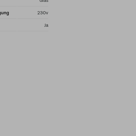
Glas
gung
230v
Ja