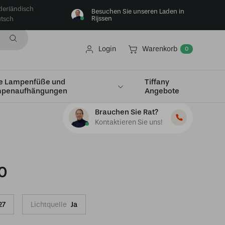
derländisch
Besuchen Sie unseren Laden in
Rijssen
tsch
Login
Warenkorb
0
e Lampenfüße und
Tiffany
penaufhängungen
Angebote
Brauchen Sie Rat?
Kontaktieren Sie uns!
0
27
Lichtquelle
Ja