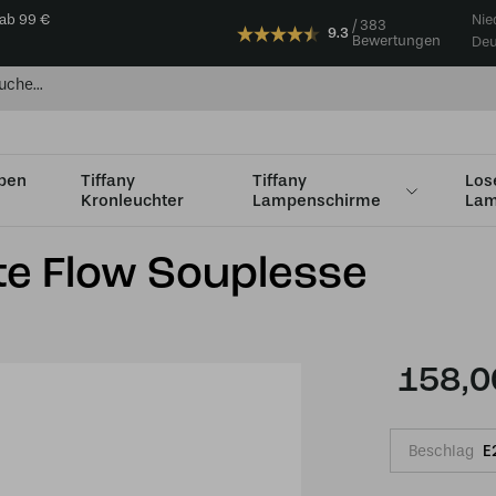
 ab 99 €
Nie
383
9.3
Bewertungen
Deu
mpen
Tiffany
Tiffany
Los
Kronleuchter
Lampenschirme
Lam
ffany Pendelleuchte Flow Souplesse
te Flow Souplesse
158,0
Beschlag
E