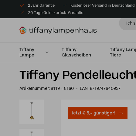
2 Jahr Garantie
Kostenloser Versand in Deutschland
20 Tage Geld-zurück-Garantie
Tiffany
Tiffany
Tiffany La
Lampe
Glasscheiben
Tiere
Startseite
Tiffany Hängelampe
Klein bis Ø25cm
Ti
Tiffany Pendelleuch
Artikelnummer:
8119 + 8160
EAN:
8719747640937
Jetzt € 5,- günstiger!