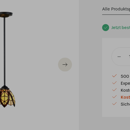
Alle Produkts
Jetzt bes
Tiffany
Pendell
Flow
500 
Souples
Expe
Menge
Kost
Kost
Sich