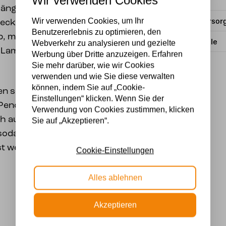
Material
hängt diese Tiffany-
Wir verwenden Cookies, um Ihr
Stromversor
ecke. Die Glaselemente
Benutzererlebnis zu optimieren, den
lb, mit einem dezenten
Lichtquelle
Webverkehr zu analysieren und gezielte
 Lampe einen
Werbung über Dritte anzuzeigen. Erfahren
Sie mehr darüber, wie wir Cookies
verwenden und wie Sie diese verwalten
können, indem Sie auf „Cookie-
den schwarzen
Einstellungen“ klicken. Wenn Sie der
 Pendelleuchte besteht
Verwendung von Cookies zustimmen, klicken
ch auf eine Länge von 35
Sie auf „Akzeptieren“.
sodass die Lampe
st werden kann.
Cookie-Einstellungen
Alles ablehnen
Akzeptieren