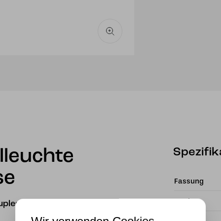
Spezifik
lleuchte
se
Fassung
Marke
uplesse Pendant“
Wir verwenden Cookies