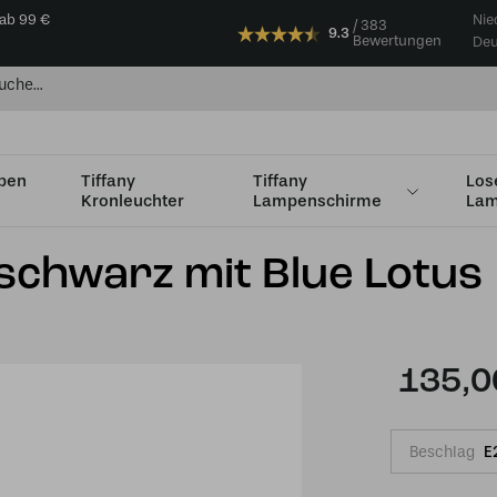
 ab 99 €
Nie
383
9.3
Bewertungen
Deu
mpen
Tiffany
Tiffany
Los
Kronleuchter
Lampenschirme
Lam
dhalterung
Tiffany Wandlampe schwarz mit Blue Lotus
schwarz mit Blue Lotus
135,0
Beschlag
E