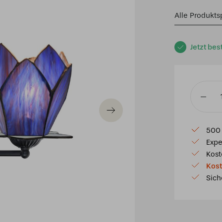
Alle Produkts
Jetzt bes
Tiffany
Wandla
schwarz
500 
mit
Expe
Blue
Kost
Lotus
Kost
Menge
Sich