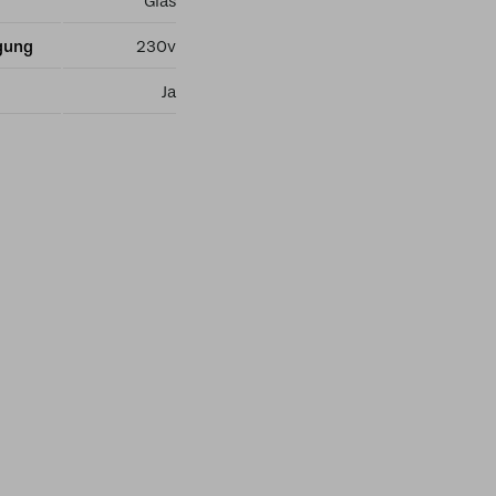
Glas
gung
230v
Ja