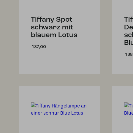
Tiffany Spot
Ti
schwarz mit
De
blauem Lotus
sc
Bl
137,00
138