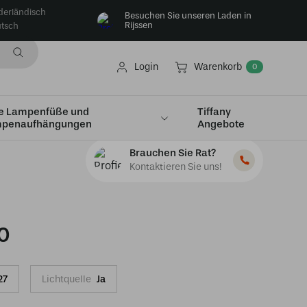
derländisch
Besuchen Sie unseren Laden in
Rijssen
tsch
Login
Warenkorb
0
e Lampenfüße und
Tiffany
penaufhängungen
Angebote
Brauchen Sie Rat?
Kontaktieren Sie uns!
0
27
Lichtquelle
Ja