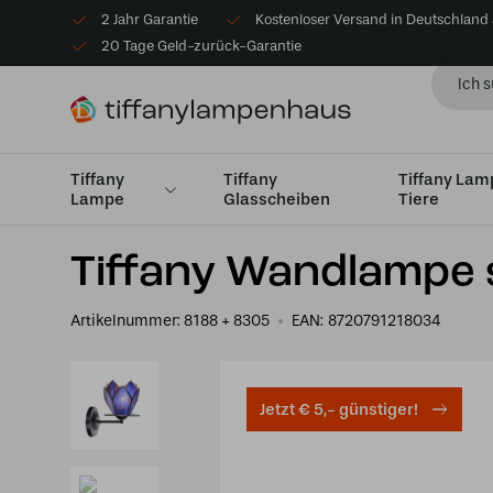
2 Jahr Garantie
Kostenloser Versand in Deutschland
20 Tage Geld-zurück-Garantie
Tiffany
Tiffany
Tiffany La
Lampe
Glasscheiben
Tiere
Startseite
Tiffany Wandleuchte
Wandleuchte mit Wan
Tiffany Wandlampe 
Artikelnummer:
8188 + 8305
EAN:
8720791218034
Jetzt € 5,- günstiger!