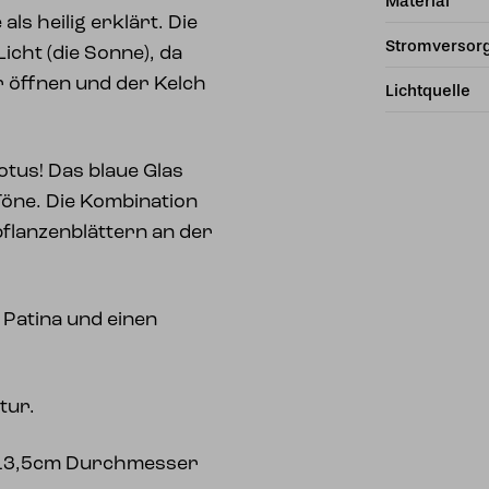
Material
ls heilig erklärt. Die
Stromversor
icht (die Sonne), da
r öffnen und der Kelch
Lichtquelle
tus! Das blaue Glas
 Töne. Die Kombination
flanzenblättern an der
 Patina und einen
tur.
 13,5cm Durchmesser