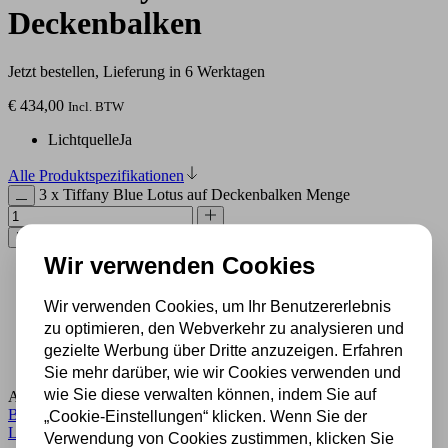
Deckenbalken
Jetzt bestellen, Lieferung in 6 Werktagen
€
434,00
Incl. BTW
Lichtquelle
Ja
Alle Produktspezifikationen
3 x Tiffany Blue Lotus auf Deckenbalken Menge
In den Warenkorb
Wir verwenden Cookies
500 m2 großes Lampengeschäft in Rijssen
Wir verwenden Cookies, um Ihr Benutzererlebnis
Experten für Lampen seit 70 Jahren
Kostenloser Versand in Deutschland ab 99 €
zu optimieren, den Webverkehr zu analysieren und
Kostenlose Lichtquellen inklusive
gezielte Werbung über Dritte anzuzeigen. Erfahren
Sichere Zahlung im Anschluss mit Klarna
Sie mehr darüber, wie wir Cookies verwenden und
wie Sie diese verwalten können, indem Sie auf
Artikelnummer:
3-lichtsbalk-8333/8230/8188
Kategorie:
Buntglaslampe
,
Große hängelampe
,
Hängelampe aus Buntglas
,
„Cookie-Einstellungen“ klicken. Wenn Sie der
Lampe
Verwendung von Cookies zustimmen, klicken Sie