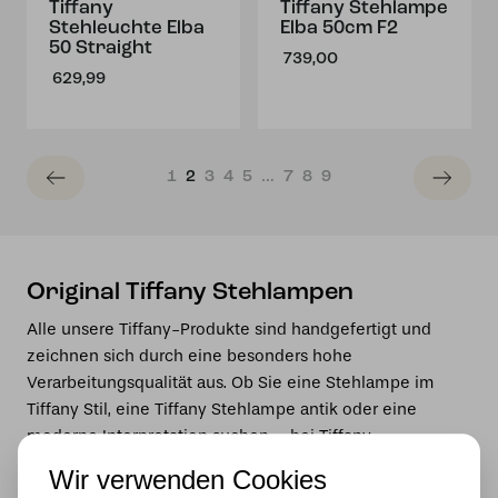
Tiffany
Tiffany Stehlampe
Stehleuchte Elba
Elba 50cm F2
50 Straight
739,00
629,99
1
2
3
4
5
…
7
8
9
Original Tiffany Stehlampen
Alle unsere Tiffany-Produkte sind handgefertigt und
zeichnen sich durch eine besonders hohe
Verarbeitungsqualität aus. Ob Sie eine Stehlampe im
Tiffany Stil, eine Tiffany Stehlampe antik oder eine
moderne Interpretation suchen – bei Tiffany
Lampenhaus werden Sie garantiert fündig.
Wir verwenden Cookies