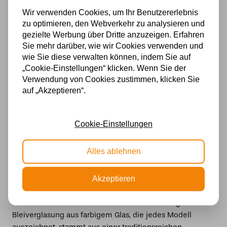
Wenn Sie neben einer Tiffany Stehlampe noch weitere
Wir verwenden Cookies, um Ihr Benutzererlebnis
Leuchten suchen, stöbern Sie doch einfach in unserem
zu optimieren, den Webverkehr zu analysieren und
umfangreichen Sortiment:
gezielte Werbung über Dritte anzuzeigen. Erfahren
Sie mehr darüber, wie wir Cookies verwenden und
wie Sie diese verwalten können, indem Sie auf
Tiffany Pendelleuchten
„Cookie-Einstellungen“ klicken. Wenn Sie der
Tiffany Windlichter
Verwendung von Cookies zustimmen, klicken Sie
auf „Akzeptieren“.
Tiffany Deckenleuchten
Tiffany Wandleuchter
Tiffany Glasplatten
Cookie-Einstellungen
Was macht eine Tiffany Stehlampe so
Alles ablehnen
besonders?
Eine Tiffany Stehlampe ist weit mehr als nur eine
Akzeptieren
Lichtquelle – sie ist ein kunstvoll gestaltetes
Wohnaccessoire mit Geschichte. Die aufwendige
Bleiverglasung aus farbigem Glas, die jedes Modell