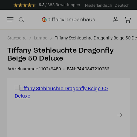
9.3
383 Bewertungen
Niederländisch
Deutsch
Startseite
Lampe
Tiffany Stehleuchte Dragonfly Beige 50 D
Tiffany Stehleuchte Dragonfly
Beige 50 Deluxe
Artikelnummer:
1102+9459
EAN:
7440847210256