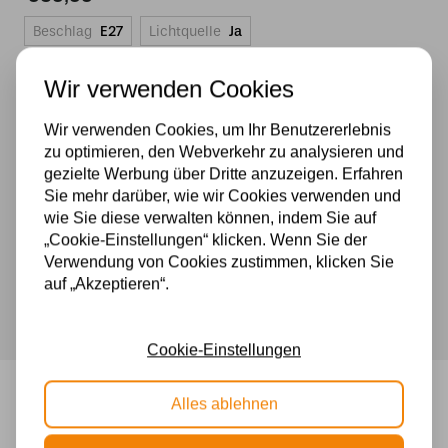
Beschlag
E27
Lichtquelle
Ja
Die Lieferzeit beträgt 1 - 7 Tage
Wir verwenden Cookies
Wir verwenden Cookies, um Ihr Benutzererlebnis
zu optimieren, den Webverkehr zu analysieren und
Tiffany
gezielte Werbung über Dritte anzuzeigen. Erfahren
Stehleuchte
500 m2 großes Lampengeschäft in Rijssen
Sie mehr darüber, wie wir Cookies verwenden und
Dragonfly
wie Sie diese verwalten können, indem Sie auf
Experten für Lampen seit 70 Jahren
60cm
„Cookie-Einstellungen“ klicken. Wenn Sie der
Kostenloser Versand in Deutschland ab 99 €
de
Verwendung von Cookies zustimmen, klicken Sie
Kostenlose Lichtquellen inklusive
Luxe
auf „Akzeptieren“.
Sichere Zahlung im Anschluss mit Klarna
Menge
Cookie-Einstellungen
Alles ablehnen
Tiffany Stehleuchte Dragonfly
60cm de Luxe