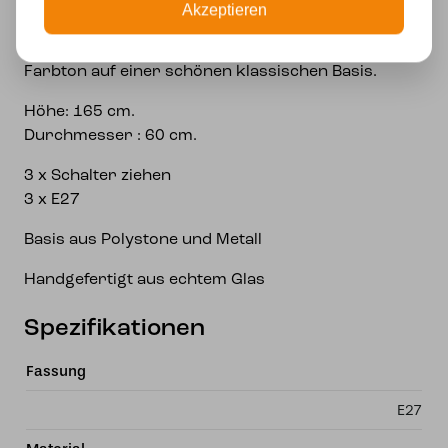
Akzeptieren
Stehlampe mit Tiffanys berühmtem Libbele-Muster
in tiefen, warmen Tönen. Ein sehr erfolgreicher
Farbton auf einer schönen klassischen Basis.
Höhe: 165 cm.
Durchmesser : 60 cm.
3 x Schalter ziehen
3 x E27
Basis aus Polystone und Metall
Handgefertigt aus echtem Glas
Spezifikationen
Fassung
E27