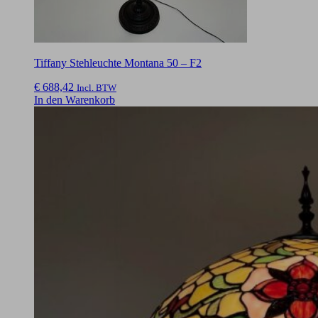
Tiffany Stehleuchte Montana 50 – F2
€
688,42
Incl. BTW
In den Warenkorb