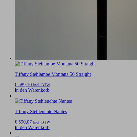
Tiffany Stehlampe Montana 50 Straight
€
589,10
Incl. BTW
In den Warenkorb
Tiffany Stehleuchte Nantes
€
590,07
Incl. BTW
In den Warenkorb