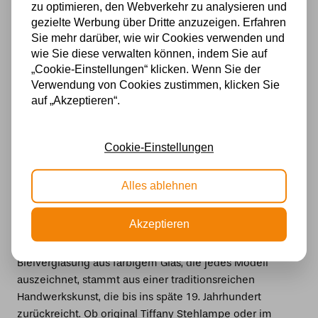
umfangreichen Sortiment:
zu optimieren, den Webverkehr zu analysieren und
gezielte Werbung über Dritte anzuzeigen. Erfahren
Sie mehr darüber, wie wir Cookies verwenden und
Tiffany Pendelleuchten
wie Sie diese verwalten können, indem Sie auf
Tiffany Windlichter
„Cookie-Einstellungen“ klicken. Wenn Sie der
Verwendung von Cookies zustimmen, klicken Sie
Tiffany Deckenleuchten
auf „Akzeptieren“.
Tiffany Wandleuchter
Tiffany Glasplatten
Cookie-Einstellungen
Was macht eine Tiffany Stehlampe so
Alles ablehnen
besonders?
Eine Tiffany Stehlampe ist weit mehr als nur eine
Akzeptieren
Lichtquelle – sie ist ein kunstvoll gestaltetes
Wohnaccessoire mit Geschichte. Die aufwendige
Bleiverglasung aus farbigem Glas, die jedes Modell
auszeichnet, stammt aus einer traditionsreichen
Handwerkskunst, die bis ins späte 19. Jahrhundert
zurückreicht. Ob original Tiffany Stehlampe oder im