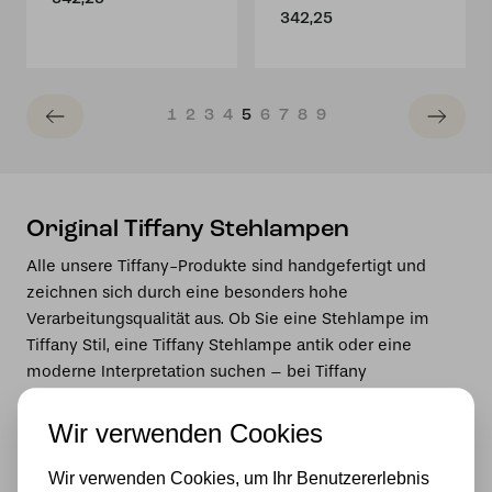
342,25
1
2
3
4
5
6
7
8
9
Original Tiffany Stehlampen
Alle unsere Tiffany-Produkte sind handgefertigt und
zeichnen sich durch eine besonders hohe
Verarbeitungsqualität aus. Ob Sie eine Stehlampe im
Tiffany Stil, eine Tiffany Stehlampe antik oder eine
moderne Interpretation suchen – bei Tiffany
Lampenhaus werden Sie garantiert fündig.
Wir verwenden Cookies
Wenn Sie neben einer Tiffany Stehlampe noch weitere
Leuchten suchen, stöbern Sie doch einfach in unserem
Wir verwenden Cookies, um Ihr Benutzererlebnis