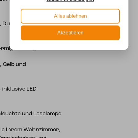
Alles ablehnen
, Durchmesser Schirm
Akzeptieren
örmiges Design
, Gelb und
, inklusive LED-
hleuchte und Leselampe
 Sie Ihrem Wohnzimmer,