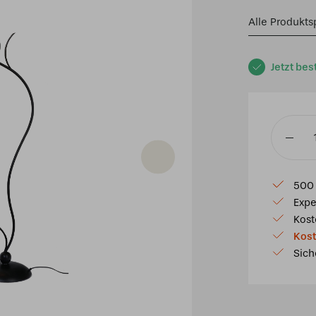
Alle Produkts
Jetzt bes
Tiffany
Stehleu
Lovely
500 
Flow
Expe
Souples
Kost
Small
Kost
Menge
Sich