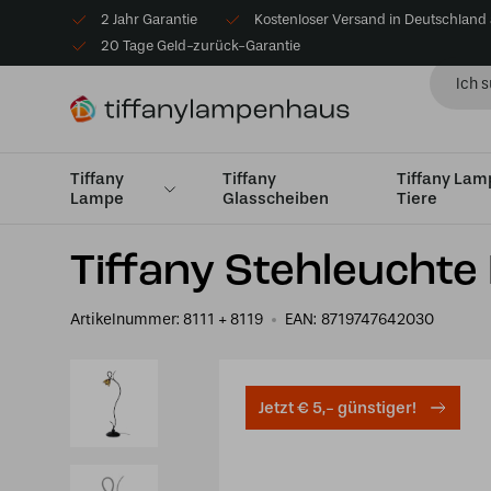
2 Jahr Garantie
Kostenloser Versand in Deutschland
20 Tage Geld-zurück-Garantie
Tiffany
Tiffany
Tiffany La
Lampe
Glasscheiben
Tiere
Startseite
Lampe
Tiffany Stehleuchte Lovely Flow So
Tiffany Stehleuchte
Artikelnummer:
8111 + 8119
EAN:
8719747642030
Jetzt € 5,- günstiger!