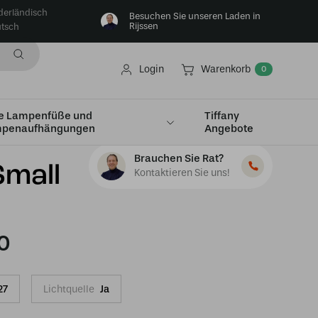
derländisch
Besuchen Sie unseren Laden in
Rijssen
tsch
Login
Warenkorb
0
e Lampenfüße und
Tiffany
penaufhängungen
Angebote
Brauchen Sie Rat?
Small
Kontaktieren Sie uns!
0
27
Lichtquelle
Ja