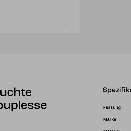
Spezifik
euchte
ouplesse
Fassung
Marke