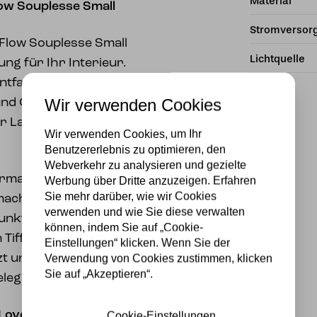
Material
low Souplesse Small
Stromversor
 Flow Souplesse Small
Lichtquelle
ng für Ihr Interieur.
ntfalten sich die
Wir verwenden Cookies
und Gelbtönen. Das
er Lampe einen
Wir verwenden Cookies, um Ihr
Benutzererlebnis zu optimieren, den
Webverkehr zu analysieren und gezielte
rmatur ist von einem
Werbung über Dritte anzuzeigen. Erfahren
Sie mehr darüber, wie wir Cookies
macht diese Lampe nicht
verwenden und wie Sie diese verwalten
unktional als
können, indem Sie auf „Cookie-
n Tiffany-Technik
Einstellungen“ klicken. Wenn Sie der
tzt und im Ofen gebogen
Verwendung von Cookies zustimmen, klicken
Sie auf „Akzeptieren“.
 elegante Form entsteht.
Lovely Flow Souplesse
Cookie-Einstellungen