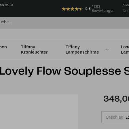
 ab 99 €
Nie
383
9.3
Bewertungen
Deu
mpen
Tiffany
Tiffany
Los
Kronleuchter
Lampenschirme
Lam
uplesse Small
 Lovely Flow Souplesse 
348,0
Beschlag
E