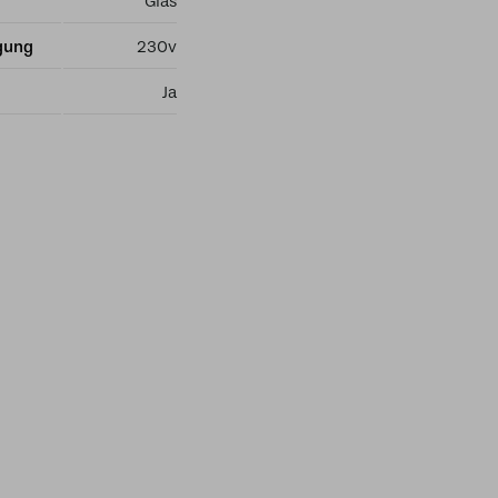
Glas
gung
230v
Ja