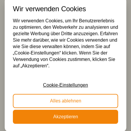
Wir verwenden Cookies
Wir verwenden Cookies, um Ihr Benutzererlebnis
zu optimieren, den Webverkehr zu analysieren und
gezielte Werbung über Dritte anzuzeigen. Erfahren
Sie mehr darüber, wie wir Cookies verwenden und
wie Sie diese verwalten können, indem Sie auf
„Cookie-Einstellungen“ klicken. Wenn Sie der
Tiffany Separates
Tiffany-
Verwendung von Cookies zustimmen, klicken Sie
Glasschirm Art
Hängelampe am
auf „Akzeptieren“.
Deco
Kabel French Art
Deco
115,00
160,00
Cookie-Einstellungen
Alles ablehnen
Akzeptieren