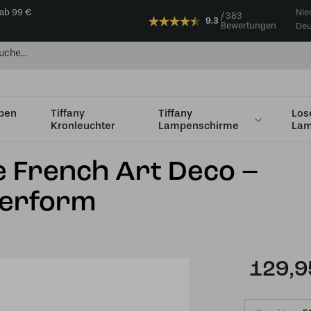
 ab 99 €
Nie
383
9.3
Bewertungen
Deu
mpen
Tiffany
Tiffany
Los
Kronleuchter
Lampenschirme
Lam
ermodel
Tiffany Wandleuchte French Art Deco – Perlmuttglas – Fä
e French Art Deco –
herform
129,9