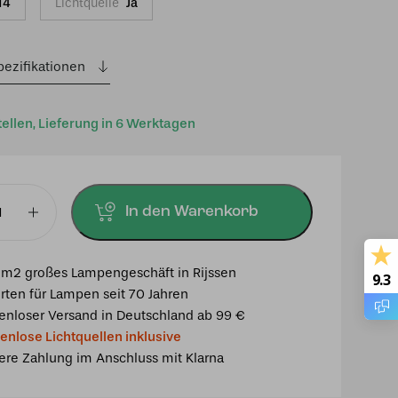
14
Lichtquelle
Ja
pezifikationen
tellen, Lieferung in 6 Werktagen
In den Warenkorb
chte
m2 großes Lampengeschäft in Rijssen
9.3
rten für Lampen seit 70 Jahren
enloser Versand in Deutschland ab 99 €
enlose Lichtquellen inklusive
glas
ere Zahlung im Anschluss mit Klarna
orm