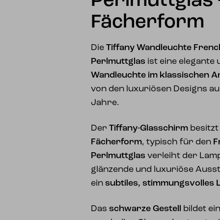
Perlmuttglas 
Fächerform
Die
Tiffany Wandleuchte Frenc
Perlmuttglas
ist eine elegant
Wandleuchte im klassischen Ar
von den luxuriösen Designs a
Jahre.
Der
Tiffany-Glasschirm
besitzt
Fächerform
, typisch für den
F
Perlmuttglas
verleiht der Lamp
glänzende und luxuriöse Auss
ein
subtiles, stimmungsvolles L
Das
schwarze Gestell
bildet ei