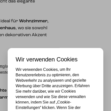
icht das elegante
ideal für
Wohnzimmer,
penhaus
, wo sie sowohl
nen dekorativen Akzent
Wir verwenden Cookies
ttglas) & Metall
Wir verwenden Cookies, um Ihr
estell
Benutzererlebnis zu optimieren, den
Webverkehr zu analysieren und gezielte
Werbung über Dritte anzuzeigen. Erfahren
hte mit Perlmuttglas –
Sie mehr darüber, wie wir Cookies
verwenden und wie Sie diese verwalten
d warme Atmosphäre.
können, indem Sie auf „Cookie-
Einstellungen“ klicken. Wenn Sie der