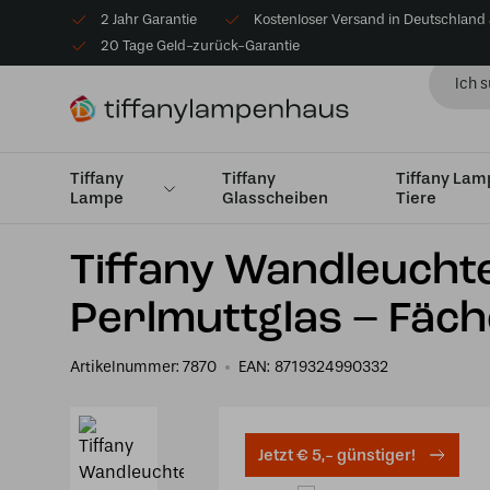
2 Jahr Garantie
Kostenloser Versand in Deutschland
20 Tage Geld-zurück-Garantie
Tiffany
Tiffany
Tiffany La
Lampe
Glasscheiben
Tiere
Startseite
Tiffany Wandleuchte
Wandleuchten Zylind
Tiffany Wandleucht
Perlmuttglas – Fäc
Artikelnummer:
7870
EAN:
8719324990332
Jetzt € 5,- günstiger!