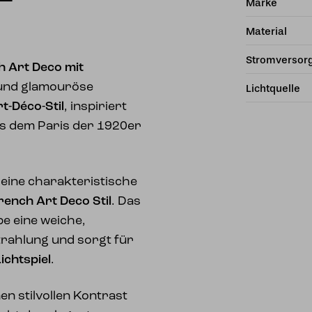
–
Marke
Material
Stromversor
h Art Deco mit
e und glamouröse
Lichtquelle
t-Déco-Stil
, inspiriert
us dem Paris der 1920er
 eine charakteristische
rench Art Deco Stil
. Das
e eine weiche,
trahlung und sorgt für
ichtspiel
.
nen stilvollen Kontrast