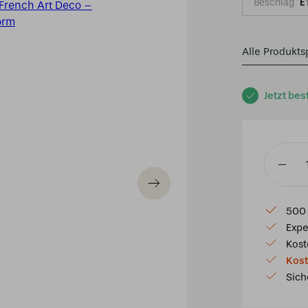
Beschlag
E
Alle Produkts
Jetzt bes
Tiffany
Wandleu
French
500 
Art
Expe
Deco
Kost
–
Kost
Perlmutt
Sich
–
Fächerf