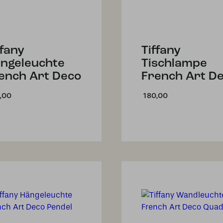
ffany
Tiffany
ngeleuchte
Tischlampe
ench Art Deco
French Art D
,00
180,00