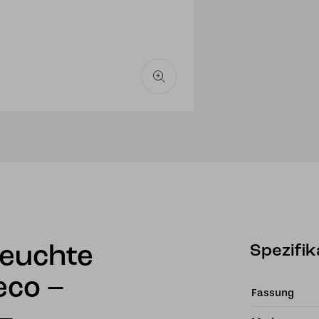
Menge
Spezifik
leuchte
eco –
Fassung