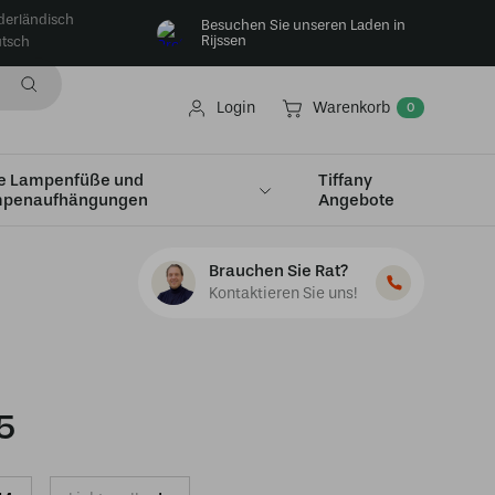
derländisch
Besuchen Sie unseren Laden in
Rijssen
tsch
Login
Warenkorb
0
e Lampenfüße und
Tiffany
penaufhängungen
Angebote
cherform
Brauchen Sie Rat?
Kontaktieren Sie uns!
5