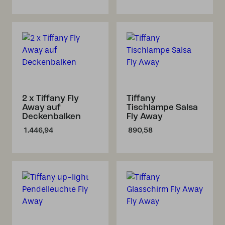
Preis
Preis
war:
ist:
€ 891,57
€ 772,56.
2 x Tiffany Fly
Tiffany
Away auf
Tischlampe Salsa
Deckenbalken
Fly Away
1.446,94
890,58