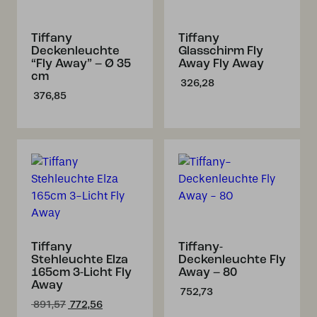
Tiffany
Tiffany
Deckenleuchte
Glasschirm Fly
“Fly Away” – Ø 35
Away Fly Away
cm
326,28
376,85
Tiffany
Tiffany-
Stehleuchte Elza
Deckenleuchte Fly
165cm 3-Licht Fly
Away – 80
Away
752,73
Ursprünglicher
Aktueller
891,57
772,56